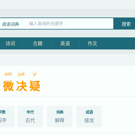
成语词典
诗词
古籍
英语
作文
wēi
jué
yí
听微决疑
字数
年代
词典
成语
四字
古代
解释
接龙