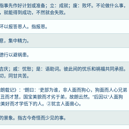
指事先作好计划或准备；立：成就；废：败坏。不论做什么事，
，就能得到成功，不然就会失败。
环以报答恩人。指报恩。
意，集中精力。
德行以避祸患。
吉庆；戚：忧愁；是：语助词。彼此间的忧乐和祸福共同承担。
切，同甘共苦。
苻朗载记》：“朗曰：‘吏部为谁，非人面而狗心，狗面而人心兄弟
忱丑而才慧，国宝美貌而才劣于弟，故朗云然。”后因以“人面狗
貌美好而才学低下的人。②犹言人面兽心。
的景象。指古今奇怪而少见的事。