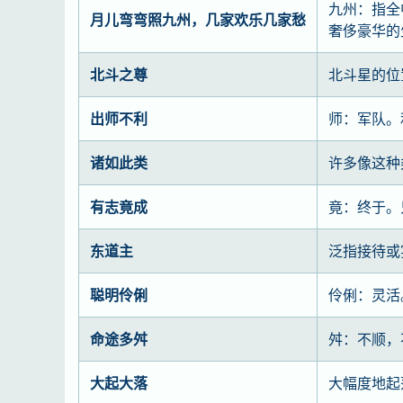
九州：指全
月儿弯弯照九州，几家欢乐几家愁
奢侈豪华的
北斗之尊
北斗星的位
出师不利
师：军队。
诸如此类
许多像这种
有志竟成
竟：终于。
东道主
泛指接待或
聪明伶俐
伶俐：灵活
命途多舛
舛：不顺，
大起大落
大幅度地起