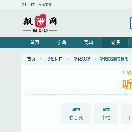
弘扬国学 · 传承文化
首页
字典
词典
成语
首页
成语词典
听微决疑
听微决疑的意思
tīng
结构
感情
联合式
中性