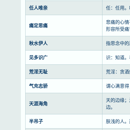
任人唯亲
任：任用。
悲痛的心情
痛定思痛
形容所受痛
秋水伊人
指思念中的
见多识广
识：知道。
荒淫无耻
荒淫：贪酒
气充志骄
谓心满意得
天的边缘；
天涯海角
边。
半吊子
肤浅的人。