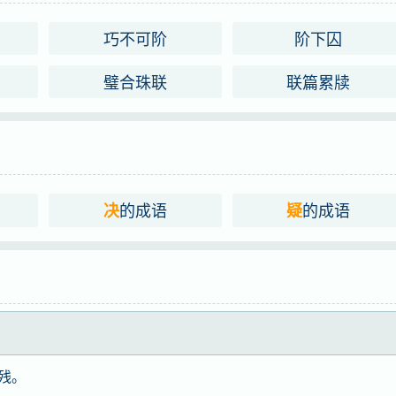
巧不可阶
阶下囚
璧合珠联
联篇累牍
的成语
的成语
决
疑
残。