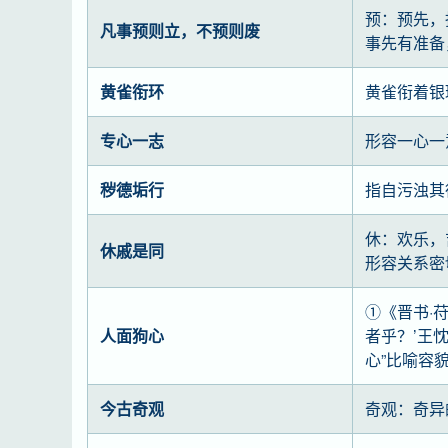
预：预先，
凡事预则立，不预则废
事先有准备
黄雀衔环
黄雀衔着银
专心一志
形容一心一
秽德垢行
指自污浊其
休：欢乐，
休戚是同
形容关系密
①《晋书·
人面狗心
者乎？’王
心”比喻容
今古奇观
奇观：奇异