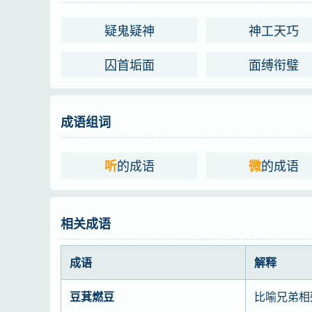
疑鬼疑神
神工天巧
囚首垢面
面缚衔璧
成语组词
的成语
的成语
听
微
相关成语
成语
解释
豆萁燃豆
比喻兄弟相