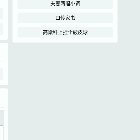
夫妻两唱小调
口传家书
高粱秆上挂个破皮球