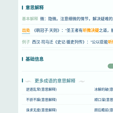
意思解释
基本解释
微：隐微。注意细微的情节，解决疑难的
出处
《鹖冠子·天则》：“圣王者有
听微决疑
之道，
例子
西汉·司马迁《史记·循吏列传》：“公以臣能
听
基础信息
拼音
tīng wēi jué yí
更多成语的意思解释
注音
ㄊ一ㄥ ㄨㄟ ㄐㄩㄝˊ 一ˊ
逆道乱常(意思解释)
冰解的破(意
繁体
聽微决疑
不骄不躁(意思解释)
顺口溜(意思
感情
听微决疑
是中性词。
诛求无度(意思解释)
顾后瞻前(意