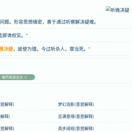
问题。形容思想缜密，善于通过听察解决疑难。
能屏谗权实。”
微决疑
，故使为理。今过听杀人，罪当死。”
展开阅读全文 ∨
思解释)
梦幻泡影(意思解释)
解释)
志满意得(意思解释)
思解释)
高步阔视(意思解释)