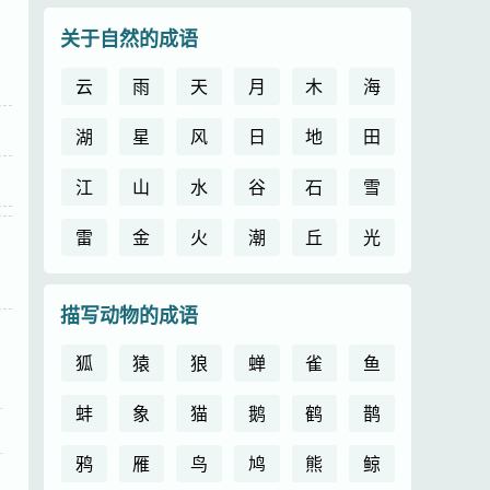
关于自然的成语
云
雨
天
月
木
海
湖
星
风
日
地
田
江
山
水
谷
石
雪
雷
金
火
潮
丘
光
描写动物的成语
狐
猿
狼
蝉
雀
鱼
蚌
象
猫
鹅
鹤
鹊
鸦
雁
鸟
鸠
熊
鲸