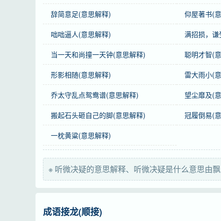
用法
作谓语、定语；用于书面语。
辞简意足(意思解释)
仰屋著书(意
咄咄逼人(意思解释)
满招损，谦
字义分解
当一天和尚撞一天钟(意思解释)
聪明才智(意
tīng
wēi
jué
yí nǐ
听
微
决
疑
形影相随(意思解释)
雷大雨小(意
乔太守乱点鸳鸯谱(意思解释)
望尘靡及(意
搬起石头砸自己的脚(意思解释)
冠履倒易(意
一枕黄粱(意思解释)
※ 听微决疑的意思解释、听微决疑是什么意思由
成语接龙(顺接)