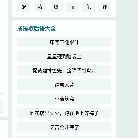
蜗
燕
鹰
蚕
龟
狸
成语歇后语大全
床底下翻跟斗
星星砸到脑袋上
捉黄鳝掉笆笼；金弹子打鸟儿
请君入瓮
小燕筑窝
雕花店里失火；蹲在地上等裤子
忆苦会开完了