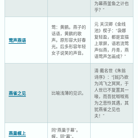
为幕燕釜鱼之计也
乎？”
元 关汉卿《金线
莺：黄鹂。燕子的
池》楔子：“袅娜
话语，黄鹂的歌
复轻盈，都是宜描
声。原形容大好春
莺声燕语
上翠屏，语若流莺
光。后多形容年轻
声似燕，丹青，燕
女子说笑的声音。
语莺声怎画成？”
清·戴名世《朱翁
诗序》：“[翁]乃欲
为鸿飞之冥冥，于
人世已不复置其一
比喻浅薄的见识。
燕雀之见
喙，而吾犹呶呶焉
为之悲怜其遇，其
犹燕雀之见也
夫！”
同“燕巢于幕”。
燕巢幙上
幙，同“幕”。