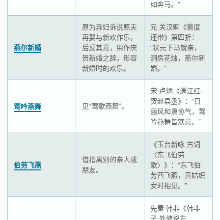
如奔马。”
原为弃妇诉说原夫
元 关汉卿《裴度
再娶与新欢作乐，
还带》第四折：
燕尔新婚
后反其意，用作庆
“状元下马就亲，
贺新婚之辞。形容
洞房花烛，燕尔新
新婚时的欢乐。
婚。”
宋·卢炳《满江红·
贺赵县丞》：“日
见“莺歌燕舞”。
莺吟燕舞
丽风和熏协气，莺
吟燕舞皆欢意。”
《玉台新咏 古词
〈东飞伯劳
借指离别的亲人或
伯劳飞燕
歌〉》：“东飞伯
朋友。
劳西飞燕，黄姑织
女时相见。”
先秦 韩非《韩非
子 外储说左