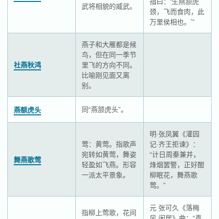
指曰：‘生燕颔虎
武将相貌的威武。
颈，飞而食肉，此
万里侯相也。’”
燕子和大雁都是候
鸟，但在同一季节
社燕秋鸿
里飞的方向不同。
比喻刚见面又离
别。
同“燕颔虎头”。
燕额虎头
明·张凤翼《灌园
莺：黄莺。指歌声
记·齐王拒谏》：
宛转如黄莺，舞姿
“计日周秦兼并，
舞燕歌莺
轻盈如飞燕。形容
烽烟罢警，正好酣
一派太平景象。
柳眠花，舞燕歌
莺。”
元 张可久《落梅
指柳上莺歌，花间
风 闲居》曲：“青