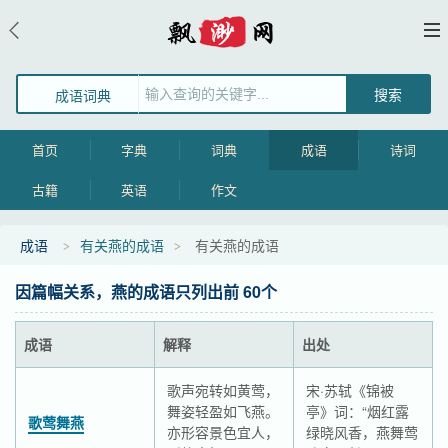
成语词典
首页
字典
词典
成语
诗词
古籍
英语
作文
成语
有关燕的成语
有关燕的成语
因篇幅关系，燕的成语只列出前 60个
成语
解释
出处
歌声宛转如黄莺，
宋·苏轼《锦被
舞姿轻盈如飞燕。
亭》词：“烟红露
歌莺舞燕
亦形容景色宜人，
绿晓风香，燕舞莺