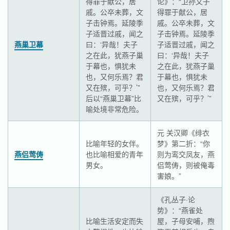
得罪于献公，居
论》：“卫孙文子
戚。公卒未葬，文
得罪于献公，居
子击钟焉。延陵季
戚。公卒未葬，文
子适晋过戚，闻之
子击钟焉。延陵季
燕巢卫幕
曰：‘异哉！夫子
子适晋过戚，闻之
之在此，犹燕子巢
曰：‘异哉！夫子
于幕也，惧犹未
之在此，犹燕子巢
也，又何乐焉？君
于幕也，惧犹未
又在殡，可乎？’”
也，又何乐焉？君
后以“燕巢卫幕”比
又在殡，可乎？’”
喻处境非常危险。
元 关汉卿《绯衣
比喻年轻的女伴。
梦》第二折：“你
燕侣莺俦
也比喻相爱的青年
则为鸾交凤友，燕
男女。
侣莺俦，则被俺毒
害娘。”
《孔丛子·论
势》：“燕雀处
比喻生活安定而失
屋，子母安哺，煦