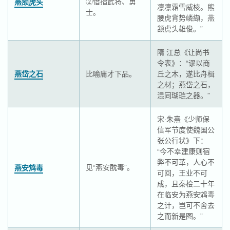
②借指武将、勇
燕颔虎头
凛凛霜雪威棱。熊
士。
腰虎背势嶙纈，燕
颔虎头雄俊。”
隋 江总《让尚书
令表》：“谬以商
燕岱之石
比喻庸才下品。
丘之木，遂比舟楫
之材；燕岱之石，
混同瑚琏之器。”
宋·朱熹《少师保
信军节度使魏国公
张公行状》下：
“今不幸建康则宿
弊不可革，人心不
见“燕安酖毒”。
燕安鸩毒
可回，王业不可
成，且秦桧二十年
在临安为燕安鸩毒
之计，岂可不舍去
之而新是图。”