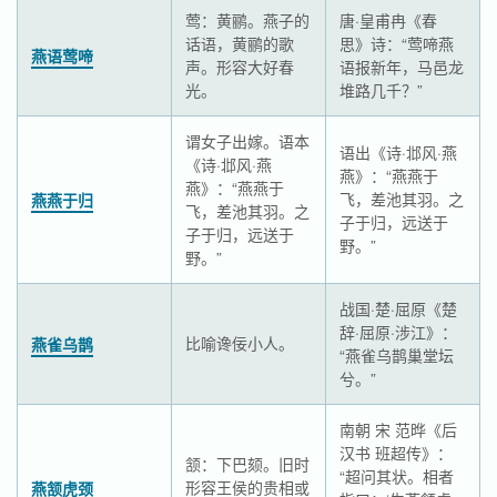
莺：黄鹂。燕子的
唐·皇甫冉《春
话语，黄鹂的歌
思》诗：“莺啼燕
燕语莺啼
声。形容大好春
语报新年，马邑龙
光。
堆路几千？”
谓女子出嫁。语本
语出《诗·邶风·燕
《诗·邶风·燕
燕》：“燕燕于
燕》：“燕燕于
飞，差池其羽。之
燕燕于归
飞，差池其羽。之
子于归，远送于
子于归，远送于
野。”
野。”
战国·楚·屈原《楚
辞·屈原·涉江》：
比喻谗佞小人。
燕雀乌鹊
“燕雀乌鹊巢堂坛
兮。”
南朝 宋 范晔《后
汉书 班超传》：
颔：下巴颏。旧时
“超问其状。相者
形容王侯的贵相或
燕颔虎颈