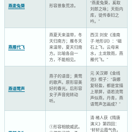
“燕麦兔葵，奚取
形容景象荒凉。
燕麦兔葵
刘郎之咏；天街内
库，徒传泰妇之
吟。”
燕夏天来温带，冬
西汉·刘安《淮南
天归南方；雁冬天
子·地形训》：“磁
燕雁代飞
来温带，夏天归南
石上飞，云母来
方。比喻各自一
水，土龙致雨，燕
方，不能相见。
雁代飞。”
元 关汉卿《金线
燕子的语音；黄莺
池》楔子：“袅娜
的歌声。原形容美
复轻盈，都是宜描
好的春光。后形容
燕语莺声
上翠屏，语若流莺
女子声音宛转动
声似燕，丹青，燕
听。
语莺声怎画成？”
清·褚人获《隋唐
演义》第四回：
①形容相貌威武。
“轩轩云霞气色，