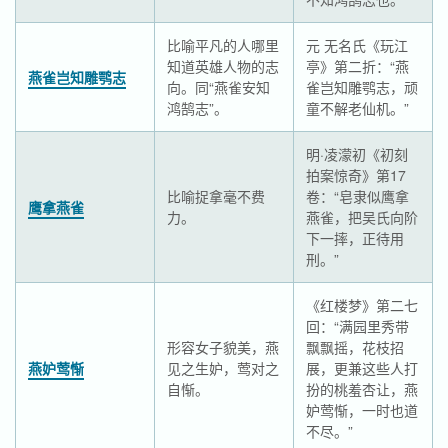
比喻平凡的人哪里
元 无名氏《玩江
知道英雄人物的志
亭》第二折：“燕
燕雀岂知雕鹗志
向。同“燕雀安知
雀岂知雕鹗志，顽
鸿鹄志”。
童不解老仙机。”
明·凌濛初《初刻
拍案惊奇》第17
比喻捉拿毫不费
卷：“皂隶似鹰拿
鹰拿燕雀
力。
燕雀，把吴氏向阶
下一摔，正待用
刑。”
《红楼梦》第二七
回：“满园里秀带
形容女子貌美，燕
飘飘摇，花枝招
燕妒莺惭
见之生妒，莺对之
展，更兼这些人打
自惭。
扮的桃羞杏让，燕
妒莺惭，一时也道
不尽。”