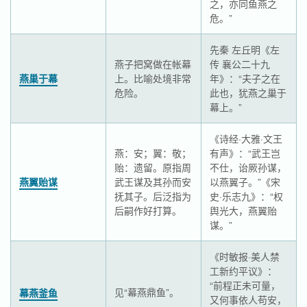
之，亦同鱼燕之
危。”
先秦 左丘明《左
燕子把窝做在帐幕
传 襄公二十九
燕巢于幕
上。比喻处境非常
年》：“夫子之在
危险。
此也，犹燕之巢于
幕上。”
《诗经·大雅·文王
燕：安；翼：敬；
有声》：“武王岂
贻：遗留。原指周
不仕，诒厥孙谋，
燕翼贻谋
武王谋及其孙而安
以燕翼子。”《宋
抚其子。后泛指为
史·乐志九》：“权
后嗣作好打算。
舆光大，燕翼贻
谋。”
《时敏报·美人禁
工新约平议》：
“前程正未可量，
见“幕燕鼎鱼”。
幕燕釜鱼
又何事依人苟安，