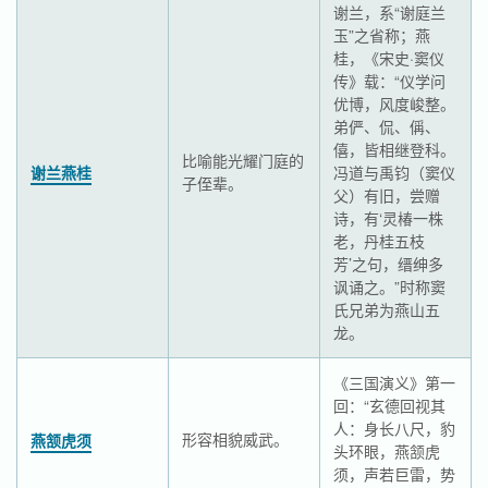
谢兰，系“谢庭兰
玉”之省称；燕
桂，《宋史·窦仪
传》载：“仪学问
优博，风度峻整。
弟俨、侃、偁、
僖，皆相继登科。
比喻能光耀门庭的
谢兰燕桂
冯道与禹钧（窦仪
子侄辈。
父）有旧，尝赠
诗，有‘灵椿一株
老，丹桂五枝
芳’之句，缙绅多
讽诵之。”时称窦
氏兄弟为燕山五
龙。
《三国演义》第一
回：“玄德回视其
人：身长八尺，豹
形容相貌威武。
燕颔虎须
头环眼，燕颔虎
须，声若巨雷，势