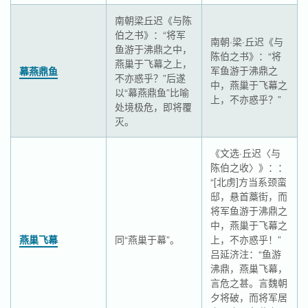
南朝梁丘迟《与陈
伯之书》：“将军
南朝·梁·丘迟《与
鱼游于沸鼎之中，
陈伯之书》：“将
燕巢于飞幕之上，
军鱼游于沸鼎之
幕燕鼎鱼
不亦惑乎？”后遂
中，燕巢于飞幕之
以“幕燕鼎鱼”比喻
上，不亦惑乎？”
处境极危，即将覆
灭。
《文选·丘迟〈与
陈伯之收〉》：：
“[北虏]方当系颈蛮
邸，悬首藁街，而
将军鱼游于沸鼎之
中，燕巢于飞幕之
燕巢飞幕
同“燕巢于幕”。
上，不亦惑乎！”
吕延济注：“鱼游
沸鼎，燕巢飞幕，
言危之甚。言魏朝
夕将破，而将军居