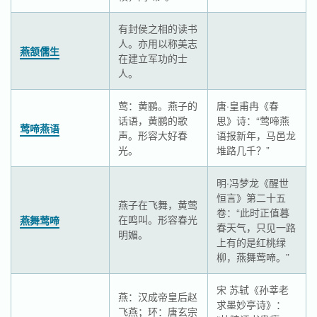
有封侯之相的读书
人。亦用以称美志
燕颔儒生
在建立军功的士
人。
莺：黄鹂。燕子的
唐·皇甫冉《春
话语，黄鹂的歌
思》诗：“莺啼燕
莺啼燕语
声。形容大好春
语报新年，马邑龙
光。
堆路几千？”
明·冯梦龙《醒世
恒言》第二十五
燕子在飞舞，黄莺
卷：“此时正值暮
在鸣叫。形容春光
燕舞莺啼
春天气，只见一路
明媚。
上有的是红桃绿
柳，燕舞莺啼。”
宋 苏轼《孙莘老
燕：汉成帝皇后赵
求墨妙亭诗》：
飞燕；环：唐玄宗