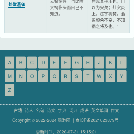
去警惕性。也比喻
煦焉其相乐也，自
处堂燕雀
大祸临头而自己不
以为安矣；灶突炎
知道。
上，栋宇将焚，燕
雀颜色不变，不知
祸之将及也。”
A
B
C
D
E
F
G
H
J
K
L
M
N
O
P
Q
R
S
T
W
X
Y
Z
古籍
诗人
名句
诗文
字典
词典
成语
英文单词
作文
Copyright © 2022-2024
飘渺网
|
京ICP备2021023879号
更新时间：2026-07-31 15:15:21