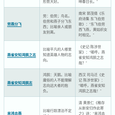
形势大好。
啼春日长。”
南宋 郭茂倩《乐
劳：伯劳；鸟名。
府诗集 东飞伯劳
伯劳和燕子分飞东
劳燕分飞
歌》：“东飞伯劳
西；比喻亲人或朋
西飞燕，黄姑织女
友别离。
时相见。”
《史记·陈涉世
比喻平凡的人哪里
家》：“嗟呼，燕
知道英雄人物的志
燕雀安知鸿鹄之志
雀安知鸿鹄之志
向。
哉？”
鸿鹄：天鹅。比喻
西汉 司马迁《史
庸俗的人不能理解
记 陈涉世家》：
燕雀安知鸿鹄志
志向远大者的抱
“嗟呼，燕雀安知
负。
鸿鹄之志哉！”
清 黄景仁《稚存
从新安归作此寄
比喻行踪漂泊不定
来鸿去燕
之》诗：“来鸿去