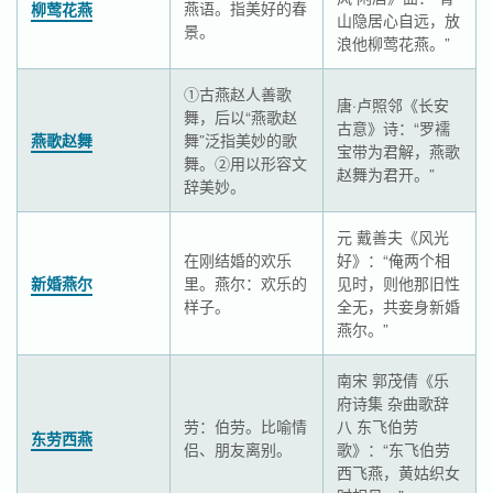
燕语。指美好的春
柳莺花燕
山隐居心自远，放
景。
浪他柳莺花燕。”
①古燕赵人善歌
唐·卢照邻《长安
舞，后以“燕歌赵
古意》诗：“罗襦
燕歌赵舞
舞”泛指美妙的歌
宝带为君解，燕歌
舞。②用以形容文
赵舞为君开。”
辞美妙。
元 戴善夫《风光
在刚结婚的欢乐
好》：“俺两个相
新婚燕尔
里。燕尔：欢乐的
见时，则他那旧性
样子。
全无，共妾身新婚
燕尔。”
南宋 郭茂倩《乐
府诗集 杂曲歌辞
劳：伯劳。比喻情
八 东飞伯劳
东劳西燕
侣、朋友离别。
歌》：“东飞伯劳
西飞燕，黄姑织女