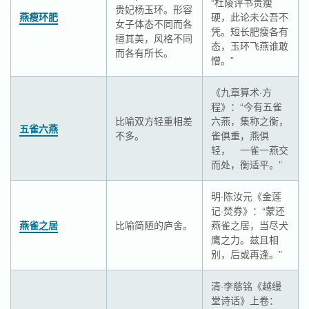
“杜陵评书贵瘦
贵妃杨玉环。形容
燕瘦环肥
硬，此论未公吾不
女子体态不同而各
凭。短长肥瘦各有
擅其美，风格不同
态，玉环飞燕谁敢
而各有所长。
憎。”
《九章算术·方
程》：“今有五雀
比喻双方轻重相差
六燕，集称之衡，
五雀六燕
不多。
雀俱重，燕俱
轻， 一雀一燕交
而处，衡适平。”
明·陈汝元《金莲
记·焚券》：“蒙还
燕雀之居
比喻简陋的庐舍。
燕雀之居，当尽犬
鹰之力。兹且相
别，后或再逢。”
清·李慈铭《越缦
堂诗话》上卷：