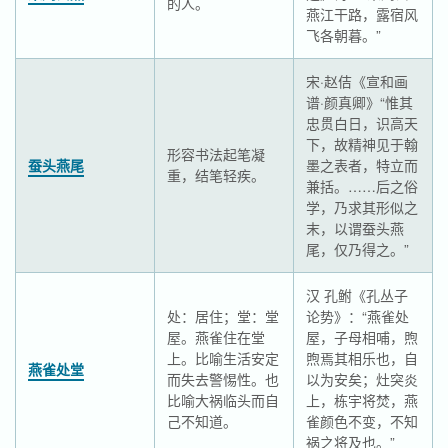
的人。
燕江干路，露宿风
飞各朝暮。”
宋·赵佶《宣和画
谱·颜真卿》“惟其
忠贯白日，识高天
下，故精神见于翰
形容书法起笔凝
蚕头燕尾
墨之表者，特立而
重，结笔轻疾。
兼括。……后之俗
学，乃求其形似之
末，以谓蚕头燕
尾，仅乃得之。”
汉 孔鲋《孔丛子
处：居住；堂：堂
论势》：“燕雀处
屋。燕雀住在堂
屋，子母相哺，煦
上。比喻生活安定
煦焉其相乐也，自
燕雀处堂
而失去警惕性。也
以为安矣；灶突炎
比喻大祸临头而自
上，栋宇将焚，燕
己不知道。
雀颜色不变，不知
祸之将及也。”