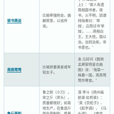
上》：“郢人有遗
燕相国书者，夜
比喻牵强附会，曲
书，火不明，因谓
郢书燕说
解原意，以讹传
持烛者曰：'举
讹。
烛'，云而过书'举
烛'。……燕相白
王，王大悦，国以
治。治则治矣，非
书意也。”
金·元好问《题商
孟卿家明皇合曲
比喻娇妻美妾或年
燕燕莺莺
图》诗：“海棠一
轻女子。
株春一国，燕燕莺
莺作寒食。”
鲁之削（小刀），
清·李斗《扬州画
宋之斤（斧头），
舫录·虹桥录》：
质量都很好；如易
“其《京舵子》、
地生产，在鲁造斤
《起字调》、《马
鲁斤燕削
而在燕制削，质量
头调》、《南京