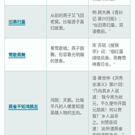
明·顾大典《青衫
从前的燕子又飞回
记·裴兴归衙》：
老窝。比喻游子喜
旧燕归巢
“似旧燕归巢，双
归故里。
语檐前。”
宋 苏轼《报锦
黄莺歌唱；燕子跳
亭》词：“烟红露
舞。形容春光明媚
莺歌燕舞
绿晓风香，燕舞莺
的景象。
啼春日长。”
清·黄世仲《洪秀
全演义》第21回：
“乃向其乡人说
道：‘我今将为状
鸿鹄：天鹅。比喻
元，不久便作开国
平凡的人哪里知道
燕雀不知鸿鹄志
元勋矣！何以贺
英雄人物的志向。
我？’乡人益非
之。刘赞臣叹
道：‘此所谓燕雀
不知鸿鹄志也。’”