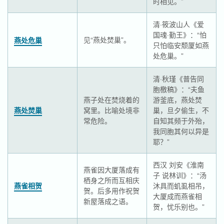
时相见。”
清·筱波山人《爱
国魂·勤王》：“怕
见“燕处焚巢”。
燕处危巢
只怕临安颓厦如燕
处危巢。”
清·秋瑾《普告同
胞檄稿》：“夫鱼
燕子处在焚烧着的
游釜底，燕处焚
燕处焚巢
窝里。比喻处境非
巢，旦夕偷生，不
常危险。
自知其频于外殆，
我同胞其何以异是
耶？”
西汉 刘安《淮南
燕雀因大厦落成有
子 说林训》：“汤
栖身之所而互相庆
燕雀相贺
沐具而虮虱相吊，
贺。后多用作祝贺
大厦成而燕雀相
新屋落成之语。
贺，忧乐别也。”