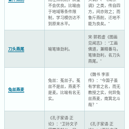
不会优良。比喻由
调》之类，传自四
于地域等条件限
方，间亦效之；而
制，学习模仿达不
鲁斤燕削，迁地不
到原来水平。
能为良矣。”
宋·郭若虚《图画
见闻志》：“工画
刀头燕尾
喻笔锋劲利。
佛道，兼精番马，
笔锋劲利，名刀头
燕尾。”
《魏书 李崇
兔丝：菟丝子。菟
传》：“今国子虽
丝不是丝，燕麦不
有学官之名，而无
兔丝燕麦
是麦。比喻有名无
教授之实，何异兔
实。
丝燕麦，南箕北斗
哉？”
《孔子家语·正
论》：“卫孙文子
《孔子家语·正