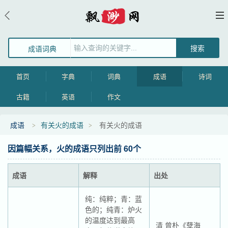
成语词典
首页
字典
词典
成语
诗词
古籍
英语
作文
成语
有关火的成语
有关火的成语
因篇幅关系，火的成语只列出前 60个
成语
解释
出处
纯：纯粹；青：蓝
色的；纯青：炉火
的温度达到最高
清 曾朴《孽海