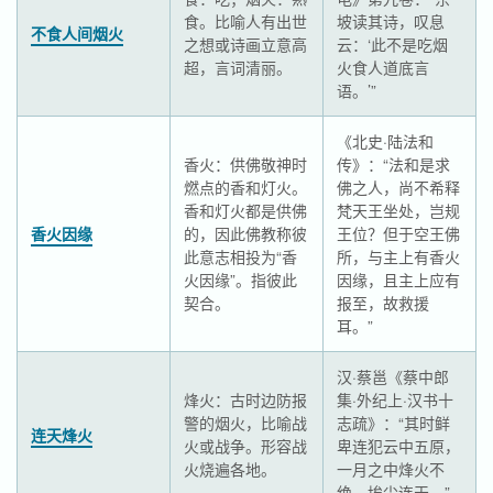
食。比喻人有出世
坡读其诗，叹息
不食人间烟火
之想或诗画立意高
云：‘此不是吃烟
超，言词清丽。
火食人道底言
语。’”
《北史·陆法和
香火：供佛敬神时
传》：“法和是求
燃点的香和灯火。
佛之人，尚不希释
香和灯火都是供佛
梵天王坐处，岂规
香火因缘
的，因此佛教称彼
王位？但于空王佛
此意志相投为“香
所，与主上有香火
火因缘”。指彼此
因缘，且主上应有
契合。
报至，故救援
耳。”
汉·蔡邕《蔡中郎
烽火：古时边防报
集·外纪上·汉书十
警的烟火，比喻战
志疏》：“其时鲜
连天烽火
火或战争。形容战
卑连犯云中五原，
火烧遍各地。
一月之中烽火不
绝，埃尘连天。”