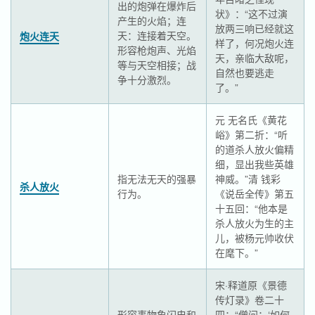
出的炮弹在爆炸后
状》：“这不过演
产生的火焰；连
放两三响已经就这
天：连接着天空。
炮火连天
样了，何况炮火连
形容枪炮声、光焰
天，亲临大敌呢，
等与天空相接；战
自然也要逃走
争十分激烈。
了。”
元 无名氏《黄花
峪》第二折：“听
的道杀人放火偏精
细，显出我些英雄
指无法无天的强暴
神威。”清 钱彩
杀人放火
行为。
《说岳全传》第五
十五回：“他本是
杀人放火为生的主
儿，被杨元帅收伏
在麾下。”
宋·释道原《景德
传灯录》卷二十
形容事物象闪电和
四：“僧问：‘如何