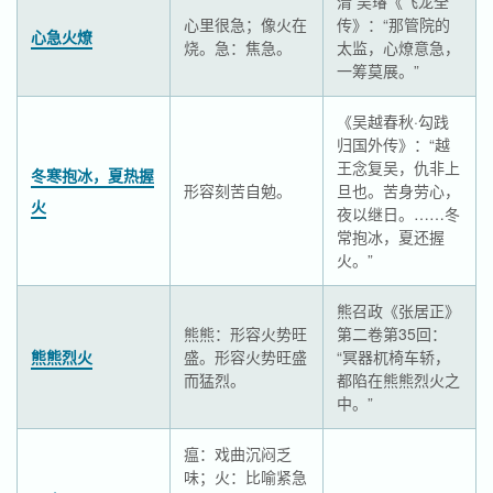
清 吴璿《飞龙全
心里很急；像火在
传》：“那管院的
心急火燎
烧。急：焦急。
太监，心燎意急，
一筹莫展。”
《吴越春秋·勾践
归国外传》：“越
王念复吴，仇非上
冬寒抱冰，夏热握
形容刻苦自勉。
旦也。苦身劳心，
火
夜以继日。……冬
常抱冰，夏还握
火。”
熊召政《张居正》
熊熊：形容火势旺
第二卷第35回：
熊熊烈火
盛。形容火势旺盛
“冥器杌椅车轿，
而猛烈。
都陷在熊熊烈火之
中。”
瘟：戏曲沉闷乏
味；火：比喻紧急