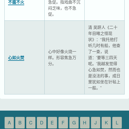
不瘟不火
急促。指戏曲不沉
闷乏味，也不急
促。
清 吴趼人《二十
年目睹之怪现
状》：“我托他打
听几时有船，他查
心中好像火烧一
了一查，说
心如火焚
样。形容焦急万
道：'要等三四天
分。
呢。'我越发觉得
心急如焚，然而也
是没法的事，成日
里犹如坐在针毡上
一般。”
A
B
C
D
E
F
G
H
J
K
L