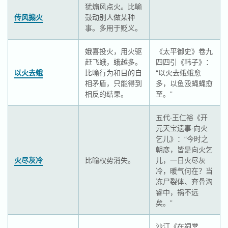
犹煽风点火。比喻
传风搧火
鼓动别人做某种
事。多用于贬义。
娥喜投火，用火驱
《太平御史》卷九
赶飞蛾，蛾越多。
四四引《韩子》：
以火去蛾
比喻行为和目的自
“以火去蛾蛾愈
相矛盾，只能得到
多，以鱼殴蝇蝇愈
相反的结果。
至。”
五代·王仁裕《开
元天宝遗事·向火
乞儿》：“今时之
朝彦，皆是向火乞
火尽灰冷
比喻权势消失。
儿，一日火尽灰
冷，暖气何在？当
冻尸裂体、弃骨沟
睿中，祸不远
矣。”
沙汀《在祠堂