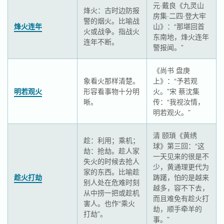
元·戴良《九灵山
烽火：古时边防报
房集·二四·登大牢
警的烟火。比喻战
烽火连年
山》：“那堪回首
火或战争。指战火
东南地，烽火连年
连年不断。
警报闻。”
《尚书 盘庚
象看火那样清楚。
上》：“予若观
明若观火
形容看事物十分明
火。”宋 蔡沈集
晰。
传：“我视汝情，
明若观火。”
清 颐瑣《黄绣
趁：利用；乘机；
球》第三回：“这
劫：抢劫。趁人家
一天见来的很是不
失火的时候去抢人
少，黄通理更代为
家的东西。比喻趁
趁火打劫
踌躇，怕的是越来
别人处在危难时刻
越多，容不下去，
从中捞一把或趁机
而且难免有趁火打
害人。也作“乘火
劫，顺手牵羊的
打劫”。
事。”