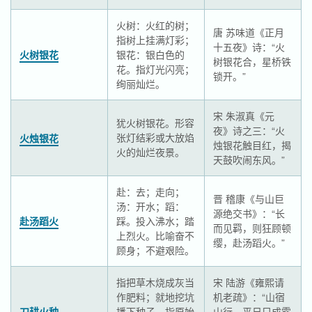
火树：火红的树；
唐 苏味道《正月
指树上挂满灯彩；
十五夜》诗：“火
火树银花
银花：银白色的
树银花合，星桥铁
花。指灯光闪亮；
锁开。”
绚丽灿烂。
宋 朱淑真《元
犹火树银花。形容
夜》诗之三：“火
张灯结彩或大放焰
火烛银花
烛银花触目红，揭
火的灿烂夜景。
天鼓吹闹东风。”
赴：去；走向；
晋 稽康《与山巨
汤：开水；蹈：
源绝交书》：“长
赴汤蹈火
踩。投入沸水；踏
而见羁，则狂顾顿
上烈火。比喻奋不
缨，赴汤蹈火。”
顾身；不避艰险。
指把草木烧成灰当
宋 陆游《雍熙请
作肥料；就地挖坑
机老疏》：“山宿
刀耕火种
播下种子。指原始
山行，平日只成露