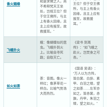
和是求佛之人，尚
王位？但于空王佛
香火姻缘
不希释梵天王坐
所，与主上有香火
处，岂规王位？但
因缘，且主上应有
于空王佛所，与主
报至，故救援
上有香火因缘，且
耳。”
主上应有报至，故
救援耳。”
蛾：像蝴蝶似的昆
《梁书 到溉
虫。飞蛾扑到火
传》：“如飞蛾之
飞蛾扑火
上。比喻自寻死
赴火，岂焚身之可
路；自取灭亡。
吝。”
《国语 吴语》：
“万人以为方阵，
荼：音图。像火一
皆白裳、白旂、素
样红；像茅草花一
甲、白羽之矰，望
如火如荼
样白。比喻气势浩
之如荼……左军亦
大而热烈。
如之，皆赤裳，赤
旟，丹甲，朱羽之
矰，望之如火。”