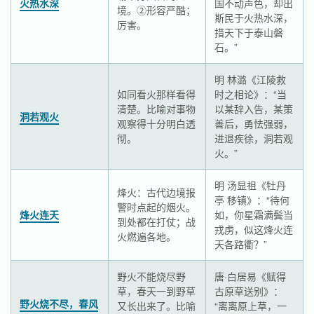
火热水深
国不动声色，却出
境。②形容严酷；
斯民于火热水深，
厉害。
措天下于泰山磐
石。”
明 林潞《江陵救
如同看火那样看得
时之相论》：“当
清楚。比喻对事物
以某辞入告，某策
洞若观火
观察得十分明白透
善后，勇怯强弱，
彻。
进退疾徐，洞若观
火。”
明 汤显祖《牡丹
烽火：古代边境报
亭 移镇》：“待何
警时点起的烟火。
烽火连天
如，你星霜满鬓当
到处都在打仗；战
戎虏，似这烽火连
火燃遍各地。
天各路衢？”
野火不能烧尽野
唐·白居易《赋得
草，春天一到野草
古原草送别》：
野火烧不尽，春风
又长出来了。比喻
“离离原上草，一