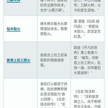
的农业耕作技术。
布；刀耕火种，以
也作“火耨刀耕”。
今别是生涯地。”
唐·慧能《坛经·疑
硬木棒对着木头摩
问品》：“若能钻
擦或钻进去，靠摩
钻木取火
木取火，淤泥定生
擦取火。
红莲。”
路遥《平凡的世
界》第三卷第六
指官员上任之初采
章：“福军。你新
取新的措施或政
新官上任三把火
官上任三把火，乱
策。
烧一通，迟早要犯
大错误呀！”
香和灯火都用于供
佛，因此佛教称彼
《北史·陆法和
此意志相投为“香
传》：“法和是求
火因缘”。《北史·
佛之人，尚不希释
陆法和传》：“法
梵天王坐处，岂规