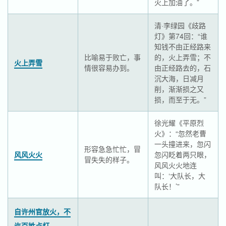
火上加油了。”
清·李绿园《歧路
灯》第74回：“谁
知钱不由正经路来
比喻易于败亡，事
的，火上弄雪；不
火上弄雪
情很容易办到。
由正经路去的，石
沉大海，日减月
削，渐渐损之又
损，而至于无。”
徐光耀《平原烈
火》：“忽然老曹
一头撞进来，忽闪
形容急急忙忙，冒
风风火火
忽闪眨着两只眼，
冒失失的样子。
风风火火地连
叫：‘大队长，大
队长！’”
自许州官放火，不
许百姓点灯