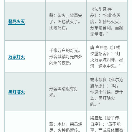
《法华经·序
薪：柴火。柴草完
品》：“佛此夜灭
薪尽火灭
了，火也就灭了。
度，如薪尽火灭，
比喻死亡。
分布诸舍利，而起
无量塔。”
唐 白居易《江楼
千家万户的灯光。
夕望招客》：“灯
形容城镇灯光四处
万家灯火
火万家城四畔，星
闪烁的夜景。
河一道水中央。”
端木蕻良《科尔沁
旗草原》：“呵，
形容黑暗没有灯
黑灯瞎火
你这个时候，走什
光。
么，黑灯瞎火
的。”
梁启超《管子传·
薪：木材。柴虽烧
自序》：“虽不能
尽，火种仍留传。
至，而或具体而微