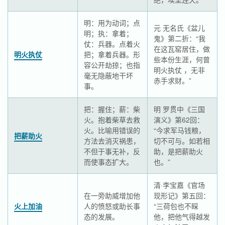
明：用为动词；点
元 无名氏《盆儿
明；执：拿着；
鬼》第二折：“我
仗：兵器。点着火
在这瓦窑居住，做
明火执仗
把；拿着兵器。形
些本份生涯，何曾
容公开劫掠；也指
明火执仗 ，无非
毫无隐蔽地干坏
赤手求财。”
事。
把：握住；薪：柴
明 罗贯中《三国
火。抱着柴草去救
演义》第62回：
火。比喻用错误的
“今求军马钱粮，
把薪助火
方法去消灭祸患，
切不可与。如若相
不但于事无补，反
助，是把薪助火
而使事态扩大。
也。”
清·李宝嘉《官场
在一旁助威增加他
现形记》第五回：
火上加油
人的愤怒或助长事
“三荷包也不睬
态的发展。
他，把他气得越发