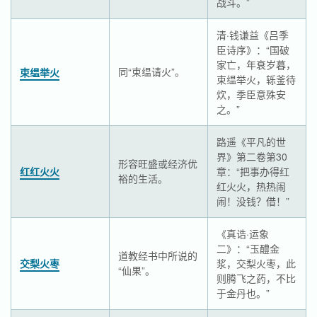
战斗。”
清·钱谦益《吕季
臣诗序》：“国破
家亡，年衰岁暮，
同“束缊请火”。
束缊举火
束缊举火，轹釜待
炊，季臣意殊安
之。”
路遥《平凡的世
界》第二卷第30
形容旺盛或经济优
红红火火
章：“把事办得红
裕的生活。
红火火，热热闹
闹！没钱？借！”
《真诰·运象
二》：“玉醴金
道教经书中所说的
交梨火枣
浆，交梨火枣，此
“仙果”。
则腾飞之药，不比
于金丹也。”