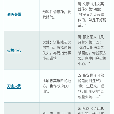
清 文康《儿女英
雄传》第14回：
形容性情暴躁，爱
烈火轰雷
“性子又烈火轰雷
发脾气。
似的，煞是不好说
话。”
清 邗上蒙人《风
火烛：泛指能起火
月梦》第十回：
的东西。原指谨防
“你点火把送贾老
火烛小心
失火。亦泛指处事
爷回府，你就家去
小心谨慎。
罢。家中门户火烛
小心。”
汉 高安世译《佛
比喻极其艰险的地
说鬼问目连经》：
刀山火海
方。也作“火海刀
“我一生已来，或
山”。
登刀山剑树地狱，
或堕火坑……”
宋·阮阅《诗话总
食：吃；烟火：熟
龟》第九卷：“东