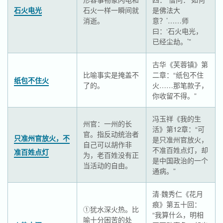
石火电光
石火一样一瞬间就
是佛法大
消逝。
意？’……师
曰：‘石火电光，
已经尘劫。’”
古华《芙蓉镇》第
比喻事实是掩盖不
二章：“纸包不住
纸包不住火
了的。
火……那笔款子，
你收留不得。”
冯玉祥《我的生
州官：一州的长
活》第12章：“可
官。指反动统治者
只准州官放火，不
是只准州官放火，
自己可以胡作非
不准百姓点灯，却
准百姓点灯
为，老百姓没有正
是中国政治的一个
当活动的自由。
通病。”
清·魏秀仁《花月
痕》第五十回：
①犹水深火热。比
“我算什么，明相
喻十分困苦的处