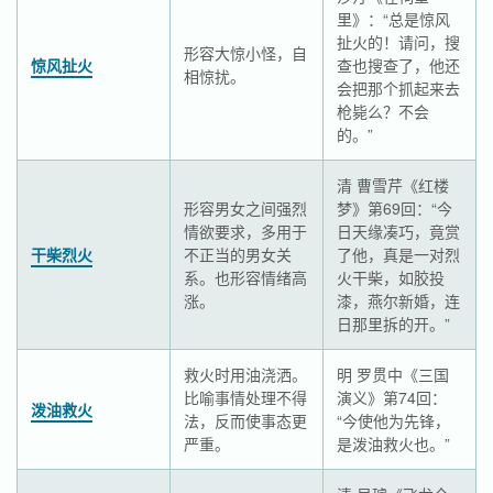
里》：“总是惊风
扯火的！请问，搜
形容大惊小怪，自
惊风扯火
查也搜查了，他还
相惊扰。
会把那个抓起来去
枪毙么？不会
的。”
清 曹雪芹《红楼
形容男女之间强烈
梦》第69回：“今
情欲要求，多用于
日天缘凑巧，竟赏
干柴烈火
不正当的男女关
了他，真是一对烈
系。也形容情绪高
火干柴，如胶投
涨。
漆，燕尔新婚，连
日那里拆的开。”
救火时用油浇洒。
明 罗贯中《三国
比喻事情处理不得
演义》第74回：
泼油救火
法，反而使事态更
“今使他为先锋，
严重。
是泼油救火也。”