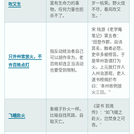
富有生命力的事
岁一枯荣。野火烧
吹又生
物，任何力量也扼
不尽，春风吹又
杀不了。
生。”
宋 陆游《老学庵
笔记》第五卷：
“田登作郡，自讳
其名，触者必怒，
指反动统治者自己
吏卒多被榜笞。于
只许州官放火，不
可以胡作非为，老
是举州皆谓灯为
百姓却连正当活动
许百姓点灯
火。上元放灯许人
也要受到限制。
入州治游观，吏人
遂书榜揭於市
曰：‘本州依例放
火三日。’”
《梁书 到溉
象蛾子扑火一样。
传》：“如飞蛾之
比喻自找死路、自
飞蛾赴火
赴火，岂焚身之可
取灭亡。
吝。”