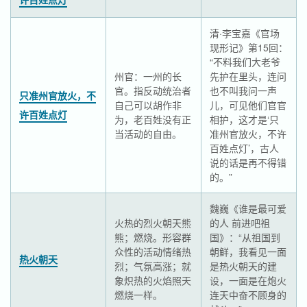
清·李宝嘉《官场
现形记》第15回：
“不料我们大老爷
州官：一州的长
先护在里头，连问
官。指反动统治者
也不叫我问一声
只准州官放火，不
自己可以胡作非
儿，可见他们官官
许百姓点灯
为，老百姓没有正
相护，这才是‘只
当活动的自由。
准州官放火，不许
百姓点灯’，古人
说的话是再不得错
的。”
魏巍《谁是最可爱
火热的烈火朝天熊
的人 前进吧祖
熊；燃烧。形容群
国》：“从祖国到
众性的活动情绪热
朝鲜，我看见一面
热火朝天
烈；气氛高涨；就
是热火朝天的建
象炽热的火焰照天
设，一面是在炮火
燃烧一样。
连天中奋不顾身的