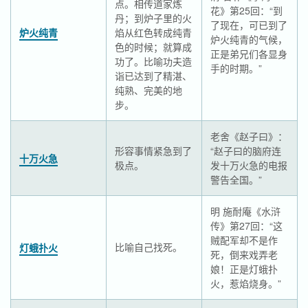
点。相传道家炼
花》第25回：“到
丹；到炉子里的火
了现在，可已到了
炉火纯青
焰从红色转成纯青
炉火纯青的气候，
色的时候；就算成
正是弟兄们各显身
功了。比喻功夫造
手的时期。”
诣已达到了精湛、
纯熟、完美的地
步。
老舍《赵子曰》：
形容事情紧急到了
“赵子曰的脑府连
十万火急
极点。
发十万火急的电报
警告全国。”
明 施耐庵《水浒
传》第27回：“这
贼配军却不是作
比喻自己找死。
灯蛾扑火
死，倒来戏弄老
娘！正是灯蛾扑
火，惹焰烧身。”