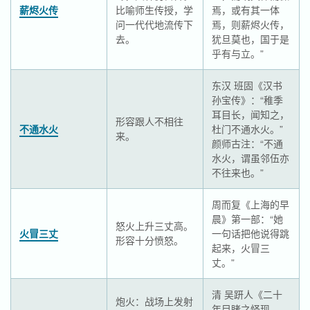
薪烬火传
比喻师生传授，学
焉，或有其一体
问一代代地流传下
焉，则薪烬火传，
去。
犹旦莫也，国于是
乎有与立。”
东汉 班固《汉书
孙宝传》：“稚季
耳目长，闻知之，
形容跟人不相往
不通水火
杜门不通水火。”
来。
颜师古注：“不通
水火，谓虽邻伍亦
不往来也。”
周而复《上海的早
晨》第一部：“她
怒火上升三丈高。
火冒三丈
一句话把他说得跳
形容十分愤怒。
起来，火冒三
丈。”
清 吴趼人《二十
炮火：战场上发射
年目睹之怪现