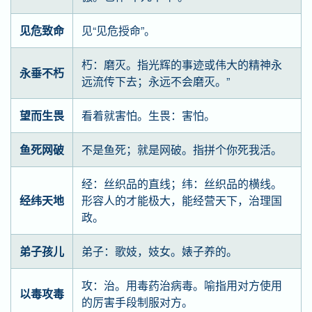
见危致命
见“见危授命”。
朽：磨灭。指光辉的事迹或伟大的精神永
永垂不朽
远流传下去；永远不会磨灭。”
望而生畏
看着就害怕。生畏：害怕。
鱼死网破
不是鱼死；就是网破。指拼个你死我活。
经：丝织品的直线；纬：丝织品的横线。
经纬天地
形容人的才能极大，能经营天下，治理国
政。
弟子孩儿
弟子：歌妓，妓女。婊子养的。
攻：治。用毒药治病毒。喻指用对方使用
以毒攻毒
的厉害手段制服对方。