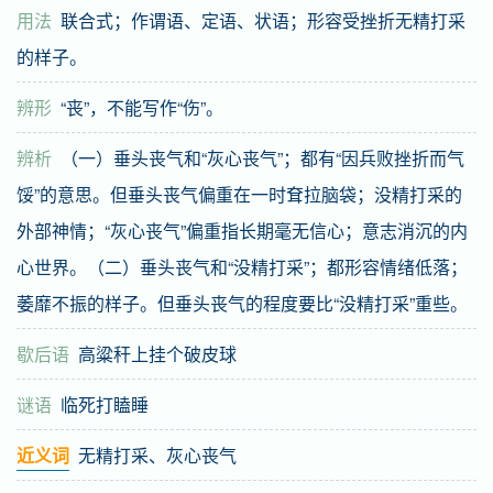
用法
联合式；作谓语、定语、状语；形容受挫折无精打采
的样子。
辨形
“丧”，不能写作“伤”。
辨析
（一）垂头丧气和“灰心丧气”；都有“因兵败挫折而气
馁”的意思。但垂头丧气偏重在一时耷拉脑袋；没精打采的
外部神情；“灰心丧气”偏重指长期毫无信心；意志消沉的内
心世界。（二）垂头丧气和“没精打采”；都形容情绪低落；
萎靡不振的样子。但垂头丧气的程度要比“没精打采”重些。
歇后语
高粱秆上挂个破皮球
谜语
临死打瞌睡
近义词
无精打采、灰心丧气