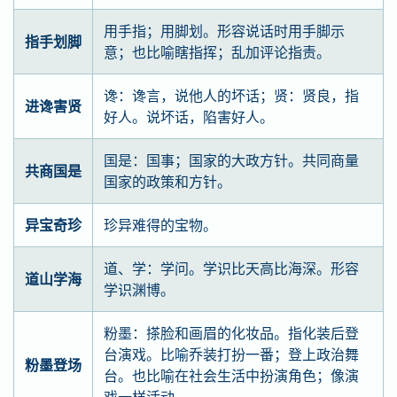
用手指；用脚划。形容说话时用手脚示
指手划脚
意；也比喻瞎指挥；乱加评论指责。
谗：谗言，说他人的坏话；贤：贤良，指
进谗害贤
好人。说坏话，陷害好人。
国是：国事；国家的大政方针。共同商量
共商国是
国家的政策和方针。
异宝奇珍
珍异难得的宝物。
道、学：学问。学识比天高比海深。形容
道山学海
学识渊博。
粉墨：搽脸和画眉的化妆品。指化装后登
台演戏。比喻乔装打扮一番；登上政治舞
粉墨登场
台。也比喻在社会生活中扮演角色；像演
戏一样活动。