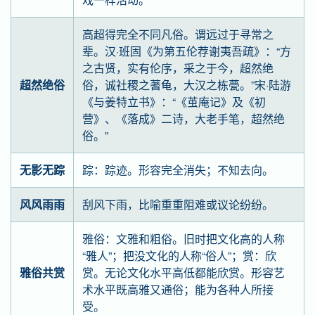
高超得完全不同凡俗。谓远过于寻常之
辈。汉·班固《为第五伦荐谢夷吾疏》：“方
之古贤，实有伦序，采之于今，超然绝
超然绝俗
俗，诚社稷之蓍龟，大汉之栋甍。”宋·陆游
《与姜特立书》：“《茧庵记》及《初
营》、《落成》二诗，大老手笔，超然绝
俗。”
无影无踪
踪：踪迹。形容完全消失；不知去向。
风风雨雨
刮风下雨，比喻重重阻难或议论纷纷。
雅俗：文雅和粗俗。旧时把文化高的人称
“雅人”；把没文化的人称“俗人”；赏：欣
雅俗共赏
赏。无论文化水平高低都能欣赏。形容艺
术水平既高雅又通俗；能为各种人所接
受。