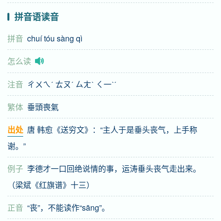
拼音语读音
拼音
chuí tóu sàng qì
怎么读
注音
ㄔㄨㄟˊ ㄊㄡˊ ㄙㄤˋ ㄑ一ˋˊ
繁体
垂頭喪氣
出处
唐 韩愈《送穷文》：“主人于是垂头丧气，上手称
谢。”
例子
李德才一口回绝说情的事，运涛垂头丧气走出来。
（梁斌《红旗谱》十三）
正音
“丧”，不能读作“sāng”。