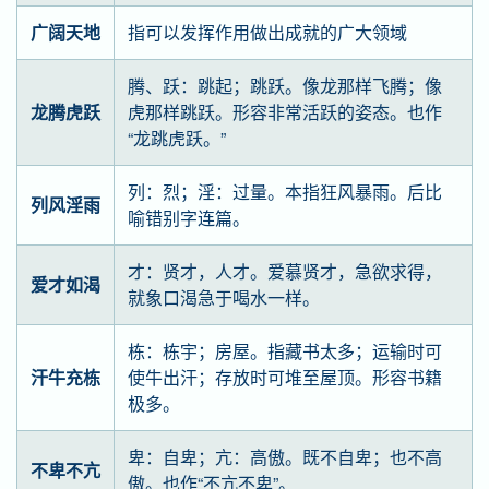
广阔天地
指可以发挥作用做出成就的广大领域
腾、跃：跳起；跳跃。像龙那样飞腾；像
龙腾虎跃
虎那样跳跃。形容非常活跃的姿态。也作
“龙跳虎跃。”
列：烈；淫：过量。本指狂风暴雨。后比
列风淫雨
喻错别字连篇。
才：贤才，人才。爱慕贤才，急欲求得，
爱才如渴
就象口渴急于喝水一样。
栋：栋宇；房屋。指藏书太多；运输时可
汗牛充栋
使牛出汗；存放时可堆至屋顶。形容书籍
极多。
卑：自卑；亢：高傲。既不自卑；也不高
不卑不亢
傲。也作“不亢不卑”。