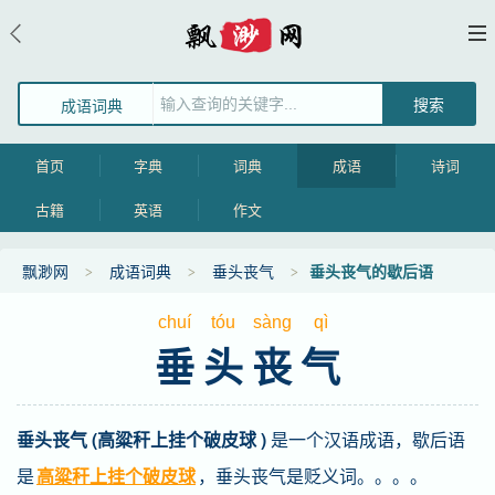
成语词典
首页
字典
词典
成语
诗词
古籍
英语
作文
飘渺网
成语词典
垂头丧气
垂头丧气的歇后语
chuí
tóu
sàng
qì
垂头丧气
垂头丧气 (高粱秆上挂个破皮球 )
是一个汉语成语，歇后语
是
高粱秆上挂个破皮球
，垂头丧气是贬义词。。。。