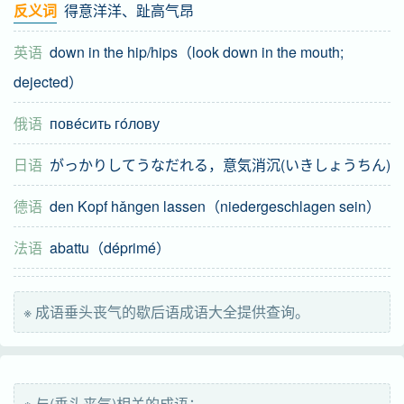
反义词
得意洋洋、趾高气昂
英语
down in the hip/hips（look down in the mouth;
dejected）
俄语
повéсить гóлову
日语
がっかりしてうなだれる，意気消沉(いきしょうちん)
德语
den Kopf hǎngen lassen（niedergeschlagen sein）
法语
abattu（déprimé）
※ 成语垂头丧气的歇后语成语大全提供查询。
※ 与(垂头丧气)相关的成语：