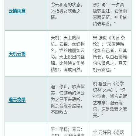
①云和雨的状态。
沙》词：“一夕高
云情雨意
②指男女欢会之
唐梦里狂，云情雨
情。
意两茫茫。袖间依
约去年香。”
天机：天上的织
宋·张炎《词源·杂
机。云锦：丝织物
论》：“采唐诗融
名，锦丝瑰丽如云
化如自己者，乃其
天机云锦
彩。天上织出的丝
所长，以白石骚雅
锦。比喻诗文华美
句法润色之，真天
精妙，浑成自然。
机云锦也。”
明·程登吉《幼学
遏：停止。歌声优
琼林·文事》：“惊
美，使游动的浮云
神泣鬼，皆言词赋
为之停下来静听，
遏云绕梁
之雄豪；遏云绕
似余音绕着屋梁，
梁，原是歌耷之嘹
不愿散去。
亮。”
平：平稳；青云：
金 元好问《送端
高空。比喻境遇突