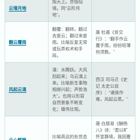
指天上。亦指仙
云堦月地
境。同“云阶月
地”。
翻覆：翻转。翻过
唐 杜甫《贫交
去是云；翻过来是
行》：“翻手作云
翻云覆雨
雨。比喻反复无常
覆手雨，纷纷轻薄
或玩弄权术和手
何须数。”
段。
涌：水腾跃。大风
刮起来；乌云涌上
西汉 司马迁《史
来。比喻新生事物
记 太史公自
风起云涌
相继兴起；声势浩
序》：“诸侯作
大”。也用以形容
难，风起云蒸。”
自然景象不断变
化；雄伟壮观。
唐·白居易《酬杨
八》诗：“君以旷
比喻高远的处世态
怀宜静境，我因蹇
云心鹤眼