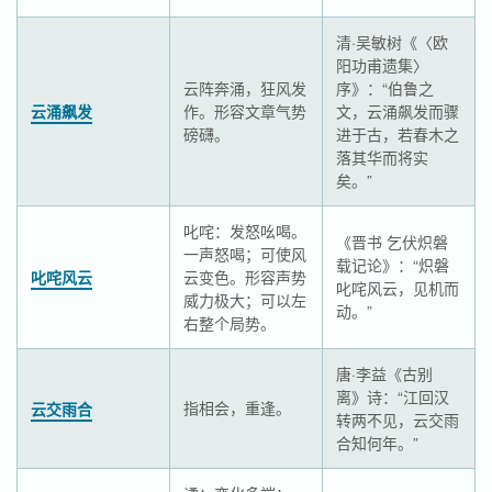
清·吴敏树《〈欧
阳功甫遗集〉
云阵奔涌，狂风发
序》：“伯鲁之
云涌飙发
作。形容文章气势
文，云涌飙发而骤
磅礴。
进于古，若春木之
落其华而将实
矣。”
叱咤：发怒吆喝。
《晋书 乞伏炽磐
一声怒喝；可使风
载记论》：“炽磐
叱咤风云
云变色。形容声势
叱咤风云，见机而
威力极大；可以左
动。”
右整个局势。
唐·李益《古别
离》诗：“江回汉
指相会，重逢。
云交雨合
转两不见，云交雨
合知何年。”