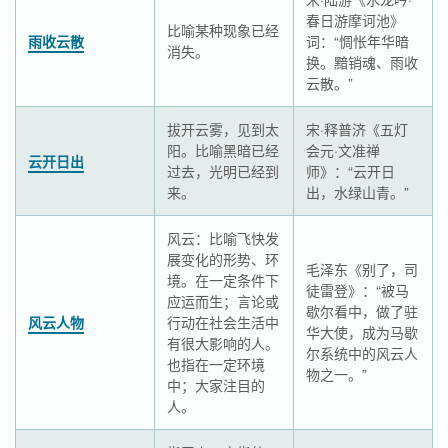
春日游摩诃池》
比喻某种现象已经
雨收云散
词：“惆怅年华暗
消失。
换。黯销魂、雨收
云散。”
拔开云雾，见到太
宋·释普济《五灯
阳。比喻黑暗已经
会元·文准禅
云开日出
过去，光明已经到
师》：“云开日
来。
出，水绿山青。”
风云：比喻飞快发
展变化的形势、环
毛泽东《别了，司
境。在一定条件下
徒雷登》：“被马
应运而生；言论或
歇尔看中，做了驻
风云人物
行动在社会生活中
华大使，成为马歇
有很大影响的人。
尔系统中的风云人
也指在一定环境
物之一。”
中；大家注目的
人。