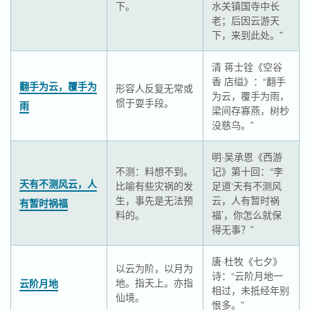
下。
水关镇国寺中长
老；后因云游天
下，来到此处。”
清 蒋士铨《空谷
香 店缢》：“翻手
翻手为云，覆手为
形容人反复无常或
为云，覆手为雨，
惯于耍手段。
雨
梁间存寡燕，树杪
没慈乌。”
明·吴承恩《西游
不测：料想不到。
记》第十回：“李
天有不测风云，人
比喻有些灾祸的发
足道‘天有不测风
生，事先是无法预
云，人有暂时祸
有暂时祸福
料的。
福’，你怎么就保
得无事？”
唐·杜牧《七夕》
以云为阶，以月为
诗：“云阶月地一
地。指天上。亦指
云阶月地
相过，未抵经年别
仙境。
恨多。”