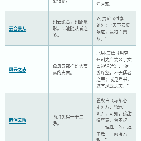
吏很多。
洋大观。”
汉 贾谊《过秦
如云聚合，如影随
论》： “天下云集
形。比喻随从者之
云合景从
响应，赢粮而景
多。
从。”
北周·庚信《周兖
州剌史广饶公宇文
像风云那样雄大高
公神道碑》：“始
风云之志
远的志向。
游庠塾，不无儒者
之荣；或见兵书，
遂有风云之志。”
瞿秋白《赤都心
史》八：“情爱
呢？，可知，这甜
喻消失得一干二
雨消云散
情蜜意，禁不起
净。
——理性一闪，迟
早是——雨消云
散。”