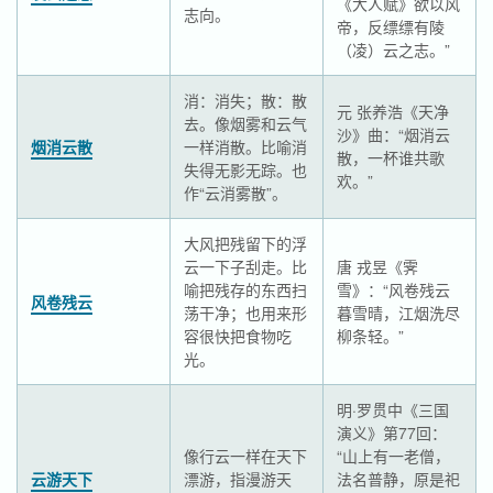
《大人赋》欲以风
志向。
帝，反缥缥有陵
（凌）云之志。”
消：消失；散：散
元 张养浩《天净
去。像烟雾和云气
沙》曲：“烟消云
烟消云散
一样消散。比喻消
散，一杯谁共歌
失得无影无踪。也
欢。”
作“云消雾散”。
大风把残留下的浮
云一下子刮走。比
唐 戎昱《霁
喻把残存的东西扫
雪》：“风卷残云
风卷残云
荡干净；也用来形
暮雪晴，江烟洗尽
容很快把食物吃
柳条轻。”
光。
明·罗贯中《三国
演义》第77回：
像行云一样在天下
“山上有一老僧，
云游天下
漂游，指漫游天
法名普静，原是祀