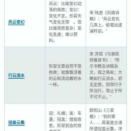
风云：比喻变幻动
荡的局势；变幻：
宋 陆游《剑南诗
变化不定。形容天
稿》：“风云变化
风云变幻
气变化无常 。现
几席上，蛟鼋出波
比喻局势复杂；变
澜杆前。”
化急速；难以预
料。
宋 苏轼《与谢民
师推官书》：“所
形容文章自然不受
示书教及诗赋杂
拘束；就像飘浮着
文，观之熟矣；大
行云流水
的云和流动着的水
略如行云流水，初
一样。
无定质，但常行于
所当行，常止于所
不可不止。”
欧阳山《三家
冠：礼帽；盖：车
巷》：“到的客
蓬；冠盖：借指官
冠盖云集
人……简直是古语
吏。形容到会的官
所谓冠盖云集，洋