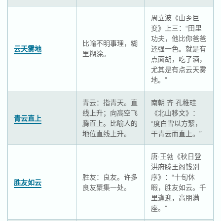
周立波《山乡巨
变》上三：“田里
功夫，他比你爸爸
比喻不明事理，糊
云天雾地
还强一色。就是有
里糊涂。
点面胡，吃了酒，
尤其是有点云天雾
地。”
青云：指青天。直
南朝 齐 孔稚珪
线上升；向高空飞
《北山移文》：
青云直上
腾直上。比喻人的
“度白雪以方絜，
地位直线上升。
干青云而直上。”
唐·王勃《秋日登
洪府滕王阁饯别
胜友：良友。许多
序》：“十旬休
胜友如云
良友聚集一处。
暇，胜友如云。千
里逢迎，高朋满
座。”