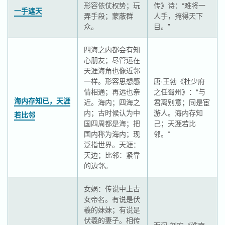
形容依仗权势；玩
传》诗：“难将一
一手遮天
弄手段；蒙蔽群
人手，掩得天下
众。
目。”
四海之内都会有知
心朋友；尽管远在
天涯海角也像近邻
一样。形容思想感
唐·王勃《杜少府
情相通；再远也亲
之任蜀州》：“与
海内存知已，天涯
近。海内；四海之
君离别意；同是宦
内；古时候认为中
游人。海内存知
若比邻
国四周都是海；把
己；天涯若比
国内称为海内；现
邻。”
泛指世界。天涯：
天边；比邻：紧靠
的边邻。
女娲：传说中上古
女帝名。有说是伏
羲的妹妹；有说是
伏羲的妻子。相传