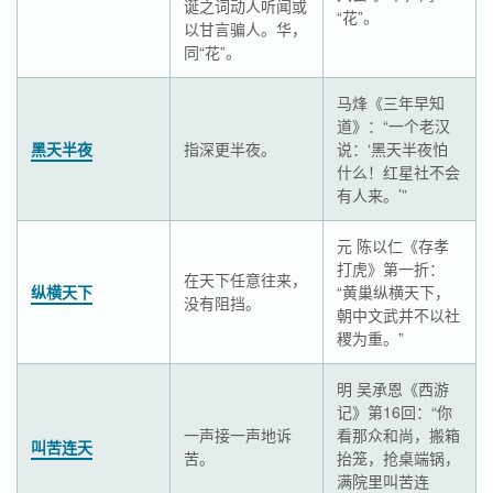
诞之词动人听闻或
“花”。
以甘言骗人。华，
同“花”。
马烽《三年早知
道》：“一个老汉
黑天半夜
指深更半夜。
说：‘黑天半夜怕
什么！红星社不会
有人来。’”
元 陈以仁《存孝
打虎》第一折：
在天下任意往来，
纵横天下
“黄巢纵横天下，
没有阻挡。
朝中文武并不以社
稷为重。”
明 吴承恩《西游
记》第16回：“你
一声接一声地诉
看那众和尚，搬箱
叫苦连天
苦。
抬笼，抢桌端锅，
满院里叫苦连