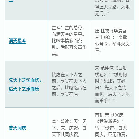
后即噎气填胸，直
得上天无路，入地
无门。”
星斗：星的总称。
唐 杜牧《华清宫
布满天空的星星。
三十韵》：“雷霆
满天星斗
比喻事情多而杂
驰号令，星斗焕文
乱。后形容文章华
章。”
美。
宋·范仲淹《岳阳
忧虑在天下人之
楼记》：“然则何
先天下之忧而忧，
前，享受在天下人
时而乐耶？其必
之后。比喻吃苦在
曰：‘先天下之忧
后天下之乐而乐
前，享受在后。
而忧，后天下之乐
而乐乎！’”
南朝 宋 刘义庆
普：普遍；天：天
《世说新语》：
普天同庆
下；庆：庆贺。普
“皇子诞育，普天
天下共同庆祝。
同庆，臣无勋焉，