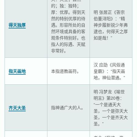
的；独：独特；
厚：优厚。得到天
明 张居正《答宗
然的特别优厚的待
伯董浔阳》：“精
得天独厚
遇。形容所处的自
神步履新锐少年弗
然环境或具备的客
逮也，何得天之厚
观条件特别好。也
如是哉！”
指人的际遇、天赋
非常好。
汉 应劭《风俗通
指天画地
本指道教画符。
皇霸》：“指天画
地，神仙潜通。”
明·冯梦龙《喻世
明言》第20卷：
“一个是通天大
指神通广大的人。
齐天大圣
圣，一个是弥天大
圣，一个是齐天大
圣。”