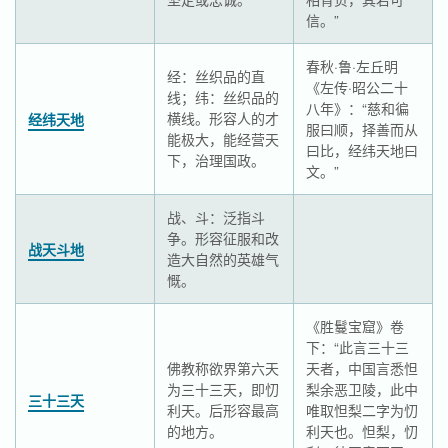
信。”
春秋·鲁·左丘明
经：丝织品的直
《左传·昭公二十
线；纬：丝织品的
八年》：“慈和徧
横线。形容人的才
经纬天地
服曰顺，择善而从
能极大，能经营天
曰比，经纬天地曰
下，治理国政。
文。”
战、斗：泛指斗
争。形容征服和改
战天斗地
造大自然的英雄气
慨。
《胜鬘宝窟》卷
下：“此言三十三
佛教称欲界第六天
天者，中国言悉怛
为三十三天，即忉
梨余恶卫陵，此中
三十三天
利天。后形容最高
唯取怛梨二字为忉
的地方。
利天也。怛梨，忉