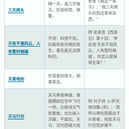
老舍《我这一辈
隔一天，或几乎每
子》：“我三天两
天。形容经常、频
三天两头
头的到这里来巡
繁。
逻。”
明·吴承恩《西游
不测：料想不到。
记》第十回：“李
天有不测风云，人
比喻有些灾祸的发
足道‘天有不测风
生，事先是无法预
云，人有暂时祸
有暂时祸福
料的。
福’，你怎么就保
得无事？”
形容差别很大，相
天差地别
差甚远。
天马奔驰神速；像
是腾起在空中飞行
明 刘子钟《<萨天
一样。比喻诗文气
锡诗集>序》：“其
势豪放。也比喻人
所以神化而超出于
天马行空
浮躁；不踏实。天
众表者，殆犹天马
马：汉代西域大宛
行空而步骤不