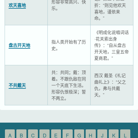
形容非常高兴、快
欢天喜地
折：“则见他欢天
乐。
喜地，谨依来
命。”
《明成化说唱词话
·花关索出身
指人类开始有了历
盘古开天地
传》：“自从盘古
史。
开天地，三皇五帝
夏商君。”
共：共同；戴：顶
西汉 戴圣《礼记
着。不跟仇敌在同
曲礼上》：“父之
不共戴天
一个天底下生活。
仇，弗与共戴
形容仇恨极深；誓
天。”
不两立。
A
B
C
D
E
F
G
H
J
K
L