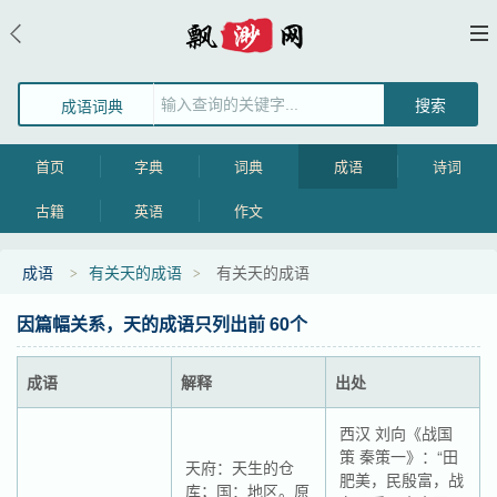
成语词典
首页
字典
词典
成语
诗词
古籍
英语
作文
成语
有关天的成语
有关天的成语
因篇幅关系，天的成语只列出前 60个
成语
解释
出处
西汉 刘向《战国
策 秦策一》：“田
天府：天生的仓
肥美，民殷富，战
库；国：地区。原