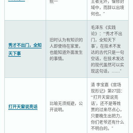
统一
王者无外，偃修封
域中，而辞以出境
何也。”
毛泽东《实践
论》：“‘秀才不出
旧时认为有知识的
门，全知天下
秀才不出门，全知
人即使待在家里，
事’，在技术不发
也能知道外面发生
达的古代只是一句
天下事
的事情。
空话，在技术发达
的现代虽然可以实
现这句话，……”
清 李宝嘉《官场
现形记》第27回：
“‘打开天窗说亮
比喻无须规避，公
话’，还不是等姓
打开天窗说亮话
开说明。
贾的过来尽点心，
只要晚生出把力，
你们老爷还有什么
不明白的。”