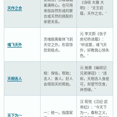
《诗经 大雅 大
美满称心。也可用
明》：“文王初
天作之合
来指自然形成的聚
载，天作之合。”
合或天然的搭配的
亲密关系。
元 李文蔚《张子
灵魂脱离躯体飞到
房圮桥进履》：
魂飞天外
天空之外。形容惊
“听说罢，魂飞天
恐到极点。
外，好教我心惊失
色。”
元·施惠《幽闺记·
相：保佑，帮助；
兄弟弹冠》：“违
天相吉人
吉人：善人。好人
和，天相吉人身痊
会得到天的帮助。
可，却望节饮食，
休劳碌。”
汉·荀悦《汉纪·武
帝纪》：“今天下
一：统一。指国家
为一，春秋之义，
天下为一