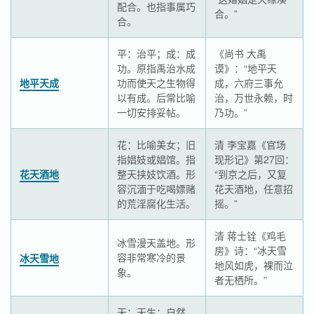
配合。也指事属巧
合。”
合。
平：治平；成：成
《尚书 大禹
功。原指禹治水成
谟》：“地平天
地平天成
功而使天之生物得
成，六府三事允
以有成。后常比喻
治，万世永赖，时
一切安排妥帖。
乃功。”
花：比喻美女；旧
清 李宝嘉《官场
指娼妓或娼馆。指
现形记》第27回：
花天酒地
整天挟妓饮酒。形
“到京之后，又复
容沉湎于吃喝嫖赌
花天酒地，任意招
的荒淫腐化生活。
摇。”
清 蒋士铨《鸡毛
冰雪漫天盖地。形
房》诗：“冰天雪
容非常寒冷的景
冰天雪地
地风如虎，裸而泣
象。
者无栖所。”
天：天生；自然