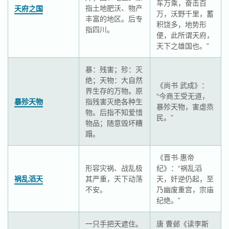
车万乘，奋击百
指土地肥沃、物产
天府之国
万，沃野千里，蓄
丰富的地区。后专
积饶多，地势形
指四川。
便，此所谓天府，
天下之雄国也。”
暴：残害；殄：灭
绝；天物：大自然
《尚书 武成》：
界生存的万物。原
“今商王受无道，
暴殄天物
指残害灭绝各种生
暴殄天物，害虐烝
物。后指不知爱惜
民。”
物品；随意毁坏糟
蹋。
《晋书·惠帝
形容灾祸、战乱极
纪》：“祸乱滔
祸乱滔天
其严重，天下动荡
天，奸逆仍起，至
不安。
乃幽废重宫，宗庙
纪绝。”
一只手把天遮住。
唐 曹邺《读李斯