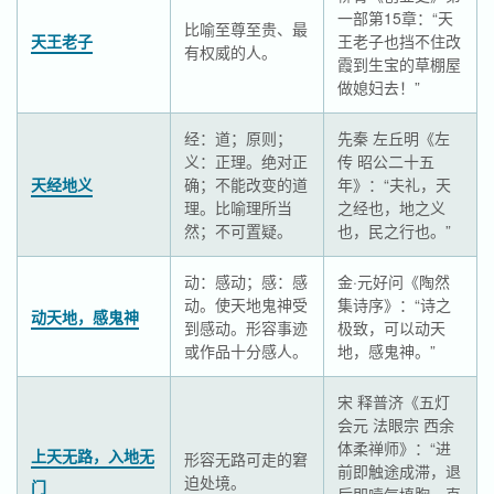
一部第15章：“天
比喻至尊至贵、最
天王老子
王老子也挡不住改
有权威的人。
霞到生宝的草棚屋
做媳妇去！”
经：道；原则；
先秦 左丘明《左
义：正理。绝对正
传 昭公二十五
天经地义
确；不能改变的道
年》：“夫礼，天
理。比喻理所当
之经也，地之义
然；不可置疑。
也，民之行也。”
动：感动；感：感
金·元好问《陶然
动。使天地鬼神受
集诗序》：“诗之
动天地，感鬼神
到感动。形容事迹
极致，可以动天
或作品十分感人。
地，感鬼神。”
宋 释普济《五灯
会元 法眼宗 西余
体柔禅师》：“进
上天无路，入地无
形容无路可走的窘
前即触途成滞，退
迫处境。
门