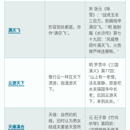
宋 张元《咏
雪》：“战退玉龙
三百万，败鳞残甲
形容到处都是。亦
满空飞。” 明 施耐
满天飞
作“满空飞”。
庵《水浒传》第七
十九回：“风威卷
荷叶满天飞，火势
燎芦林连梗断。”
明·罗贯中《三国
演义》第77回：
像行云一样在天下
“山上有一老僧，
云游天下
漂游，指漫游天
法名普静，原是祀
下。
水关镇国寺中长
老；后因云游天
下，来到此处。”
天缘：自然的机
元·石子章《竹坞
缘。旧时认为男女
听琴》第四折：
天缘凑合
结成夫妻是天意所
“这婚姻是天缘凑