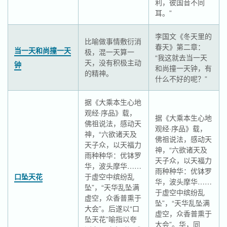
利，彼国音不同
耳。”
李国文《冬天里的
比喻做事情敷衍消
春天》第二章：
当一天和尚撞一天
极，混一天算一
“我这就去当一天
天，没有积极主动
钟
和尚撞一天钟，有
的精神。
什么不好的呢？”
据《大乘本生心地
观经·序品》载，
据《大乘本生心地
佛祖说法，感动天
观经·序品》载，
神，“六欲诸天及
佛祖说法，感动天
天子众，以天福力
神，“六欲诸天及
雨种种华：优钵罗
天子众，以天福力
华，波头摩华……
雨种种华：优钵罗
口坠天花
于虚空中缤纷乱
华，波头摩华……
坠”，“天华乱坠满
于虚空中缤纷乱
虚空，众香普熏于
坠”，“天华乱坠满
大会”。后遂以“口
虚空，众香普熏于
坠天花”喻指以夸
大会”。华，同