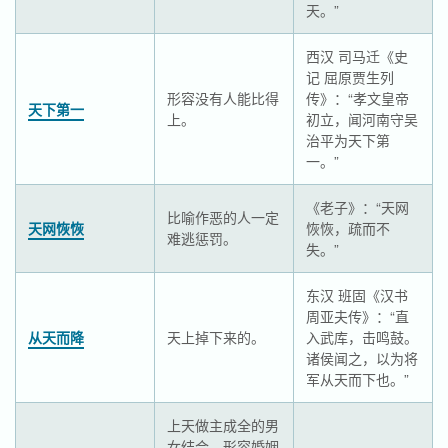
天。”
西汉 司马迁《史
记 屈原贾生列
形容没有人能比得
传》：“孝文皇帝
天下第一
上。
初立，闻河南守吴
治平为天下第
一。”
《老子》：“天网
比喻作恶的人一定
天网恢恢
恢恢，疏而不
难逃惩罚。
失。”
东汉 班固《汉书
周亚夫传》：“直
从天而降
天上掉下来的。
入武库，击鸣鼓。
诸侯闻之，以为将
军从天而下也。”
上天做主成全的男
女结合。形容婚姻