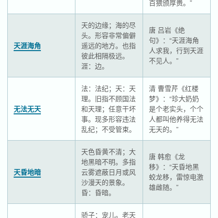
百猥颁厚赉。”
天的边缘；海的尽
唐 吕岩《绝
头。形容非常偏僻
句》：“天涯海角
天涯海角
遥远的地方。也指
人求我，行到天涯
彼此相隔极远。
不见人。”
涯：边。
法：法纪；天：天
清 曹雪芹《红楼
理。旧指不顾国法
梦》：“珍大奶奶
无法无天
和天理；任意干坏
是个老实头，个个
事。现多形容违法
人都叫他养得无法
乱纪；不受管束。
无天的。”
天色昏黄不清；大
唐 韩愈《龙
地黑暗不明。多指
移》：“天昏地黑
天昏地暗
云雾遮蔽日月或风
蛟龙移，雷惊电激
沙漫天的景象。
雄雌随。”
昏：昏暗。
骄子：宠儿。老天