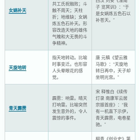
西汉 刘安《淮南
共工氏祝融败；斗
子 览冥训》：“于
女娲补天
触不周天；天柱
是女娲炼五色石以
折；地维缺；女娲
补苍天。”
炼五色石补天。形
容改造天地的雄伟
气魄和大无畏的斗
争精神。
指天地转动。比喻
唐 元稹《望云雅
时事变迁。也形容
马歌》：“天旋地
天旋地转
人头晕眼花的感
转日再中，天子却
觉。
坐明光宫。”
宋 释惟白《续传
霹雳：响雷。晴天
灯录 南康军云居
打响雷。比喻突然
宗振首座》：“我
青天霹雳
发生意外的，令人
有一机直下示伊，
震惊的事件。
青天霹雳，电卷星
驰。”
柳青《创业史》第