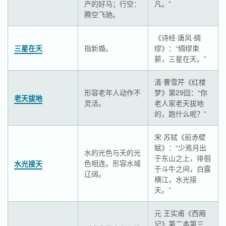
产的好马；行空：
凡。”
腾空飞驰。
《诗经·唐风·绸
三星在天
指新婚。
缪》：“绸缪束
薪，三星在天。”
清·曹雪芹《红楼
形容老年人动作不
梦》第29回：“你
老天拔地
灵活。
老人家老天拔地
的，跑什么呢？”
宋·苏轼《前赤壁
赋》：“少焉月出
水的光色与天的光
于东山之上，徘徊
色相连。形容水域
水光接天
于斗牛之间，白露
辽阔。
横江，水光接
天。”
元 王实甫《西厢
记》第二本第三