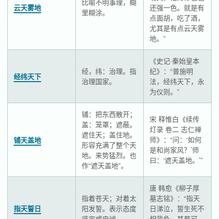
比喻不明事理，糊
云天雾地
还强一色。就是有
里糊涂。
点面胡，吃了酒，
尤其是有点云天雾
地。”
《史记·秦始皇本
经，纬：治理。指
纪》：“普施明
经纬天下
治理国家。
法，经纬天下，永
为仪则。”
铺：把东西散开；
宋 释惟白《续传
盖：笼罩；遮蔽。
灯录 卷二 志仁禅
遮住天；盖住地。
师》：“问：‘如何
铺天盖地
形容充满了整个天
是和尚家风？’师
地。来势猛烈。也
曰：‘遮天盖地。’”
作“遮天盖地”。
唐 韩愈《柳子厚
指着苍天；对着太
墓志铭》：“指天
指天誓日
阳发誓。表示态度
日涕泣，誓生死不
坚定或忠诚。
相背负，其若可