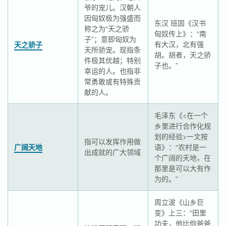
爷的宠儿。汉朝人
因匈奴极为强盛而
东汉 班固《汉书
称之为“天之骄
匈奴传上》：“南
子”；意即匈奴为
有大汉，北有强
天之骄子
天所骄宠。现指条
胡。胡者，天之骄
件极其优越；特别
子也。”
幸运的人。也指非
常勇敢或有特殊贡
献的人。
毛泽东《<在一个
乡里进行合作化规
划的经验>一文按
指可以发挥作用做
广阔天地
语》：“农村是一
出成就的广大领域
个广阔的天地，在
那里是可以大有作
为的。”
周立波《山乡巨
变》上三：“田里
功夫，他比你爸爸