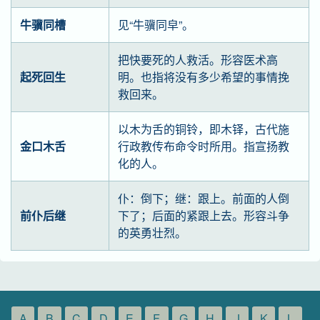
牛骥同槽
见“牛骥同皁”。
把快要死的人救活。形容医术高
起死回生
明。也指将没有多少希望的事情挽
救回来。
以木为舌的铜铃，即木铎，古代施
金口木舌
行政教传布命令时所用。指宣扬教
化的人。
仆：倒下；继：跟上。前面的人倒
前仆后继
下了；后面的紧跟上去。形容斗争
的英勇壮烈。
A
B
C
D
E
F
G
H
J
K
L