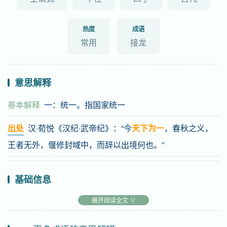
热度
成语
常用
接龙
意思解释
基本解释
一：统一。指国家统一
出处
汉·荀悦《汉纪·武帝纪》：“今
天下为一
，春秋之义，
王者无外，偃修封域中，而辞以出境何也。”
基础信息
拼音
tiān xià wéi yī
展开阅读全文 ∨
注音
ㄊ一ㄢ ㄒ一ㄚˋ ㄨㄟˊ 一