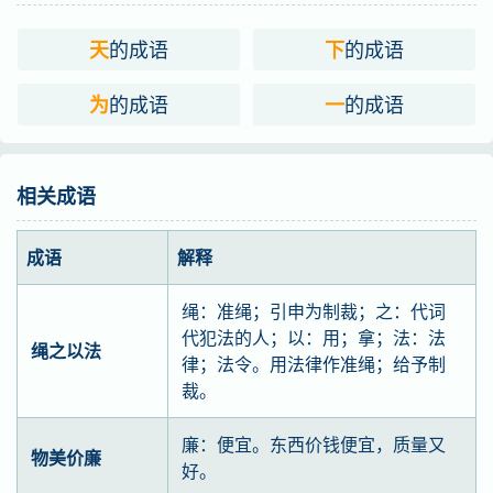
的成语
的成语
天
下
的成语
的成语
为
一
相关成语
成语
解释
绳：准绳；引申为制裁；之：代词
代犯法的人；以：用；拿；法：法
绳之以法
律；法令。用法律作准绳；给予制
裁。
廉：便宜。东西价钱便宜，质量又
物美价廉
好。