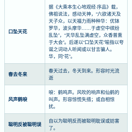
据《大乘本生心地观经·序品》载，
佛祖说法，感动天神，“六欲诸天及
天子众，以天福力雨种种华：优钵
罗华，波头摩华……于虚空中缤纷
口坠天花
乱坠”，“天华乱坠满虚空，众香普熏
于大会”。后遂以“口坠天花”喻指以夸
诞之词动人听闻或以甘言骗人。
华，同“花”。
春天过去，冬天到来。形容时光流
春去冬来
逝
唳：鹤鸣声。风吹的响声和仙鹤的
风声鹤唳
叫声。形容惊慌失措；或自相惊
扰。
自以为聪明反而被聪明耽误或妨害
聪明反被聪明误
了。