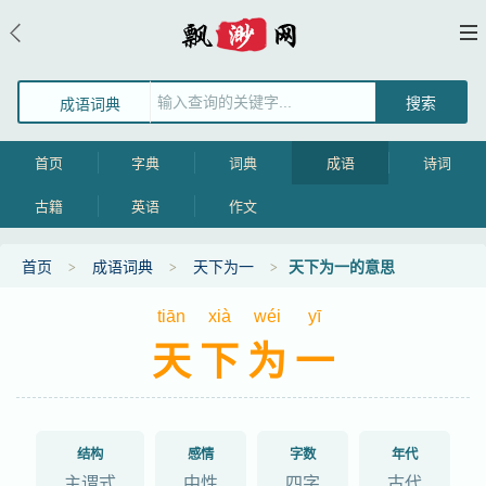
成语词典
首页
字典
词典
成语
诗词
古籍
英语
作文
首页
成语词典
天下为一
天下为一的意思
tiān
xià
wéi
yī
天下为一
结构
感情
字数
年代
主谓式
中性
四字
古代