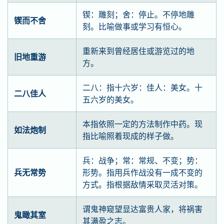
锲：雕刻；舍：停止。不停地雕
锲而不舍
刻。比喻做事或学习有恒心。
重新来到曾经居住或游览过的地
旧地重游
方。
二八：指十六岁：佳人：美女。十
二八佳人
五六岁的美女。
本指依照一定的方法制作中药。现
如法炮制
指比喻照着现成的样子做。
兵：战争；常：常规、不变；势：
兵无常势
形势。指用兵作战没有一成不变的
方式。指根据敌情采取灵活对策。
谓鬼神窥望显达富贵人家，将祸害
鬼瞰其室
其满盈之志。