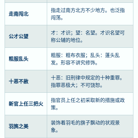
指走过南方北方不少地方。也泛指
走南闯北
闯荡。
才：才识；望：名望。才识名望可
公才公望
称公辅的地位。
粗服：粗布衣服；乱头：蓬头乱
粗服乱头
发。形容不讲究修饰。
十恶：旧刑律中规定的十种重罪。
十恶不赦
指罪恶极大；不可饶恕。
指官员上任之初采取新的措施或政
新官上任三把火
策。
装饰着羽毛的旗子飘动的状观景
羽旄之美
象。