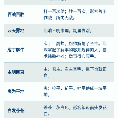
打一百次仗；胜一百次。形容善于
百战百胜
作战；所向无敌。
云天雾地
比喻不明事理，糊里糊涂。
庖丁：厨师。厨师解割了全牛。比
庖丁解牛
喻掌握了解事物客观规律的人；技
术纯熟神妙；做事得心应手。
主：君主。君主圣明，臣下也就正
主明臣直
直。
夷：拉平，铲平。铲平使成一块平
夷为平地
地。
苍苍：灰白色。形容年迈而头发花
白发苍苍
白。