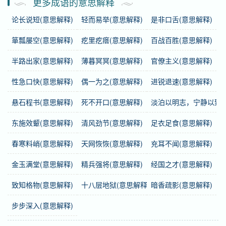
更多成语的意思解释
论长说短(意思解释)
轻而易举(意思解释)
是非口舌(意思解释)
繁体
天下為一
箪瓢屡空(意思解释)
疙里疙瘩(意思解释)
百战百胜(意思解释)
感情
天下为一
是中性词。
半路出家(意思解释)
薄暮冥冥(意思解释)
官僚主义(意思解释)
用法
作谓语、定语；用于局面等。
性急口快(意思解释)
偶一为之(意思解释)
进锐退速(意思解释)
近义词
天下一统
悬石程书(意思解释)
死不开口(意思解释)
淡泊以明志，宁静以致远
东施效颦(意思解释)
清风劲节(意思解释)
足衣足食(意思解释)
字义分解
春寒料峭(意思解释)
天网恢恢(意思解释)
充耳不闻(意思解释)
tiān
xià
wéi wèi
yī
天
下
为
一
金玉满堂(意思解释)
精兵强将(意思解释)
经国之才(意思解释)
致知格物(意思解释)
十八层地狱(意思解释)
暗香疏影(意思解释)
步步深入(意思解释)