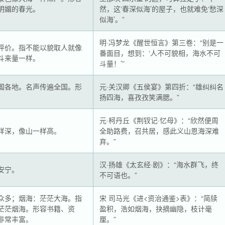
明媚的春光。
然，这‘春深似海’的屋子，也就难免‘愁深
似海’。”
明·冯梦龙《醒世恒言》第三卷：“别是一
评价。指不能以貌取人就像
番面目，想到：‘人不可貌相，海水不可
斗来量一样。
斗量！’”
国各地。名声传遍全国。形
元·关汉卿《五侯宴》第四折：“雄纠纠名
。
扬四海，喜孜孜笑满腮。”
元·柯丹丘《荆钗记·忆母》：“欣然便周
样深，像山一样高。
全助路费，召共居，感此义山恩海深难
弃。”
汉·扬雄《太玄经·剧》：“海水群飞，终
安宁。
不可语也。”
众多；烟海：茫茫大海。指
宋 司马光《进<资治通鉴>表》：“简牍
茫茫烟海。形容书籍、资
盈积，浩如烟海，抉摘幽隐，枝计毫
非常丰富。
厘。”