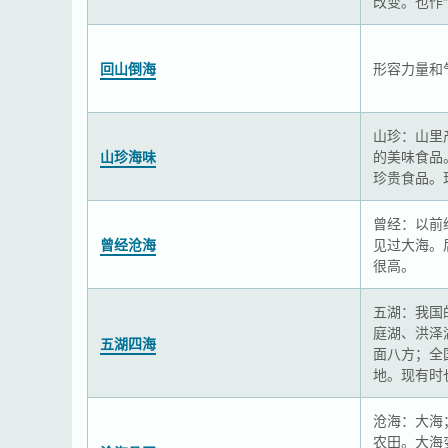
改变。也作“
回山倒海
形容力量和
山珍：山里
山珍海味
的美味食品
珍贵食品。
曾经：以前
曾经沧海
见过大海。
很高。
五湖：我国
庭湖、洪泽
五湖四海
面八方；全
地。现有时
沧海：大海
农田。大海