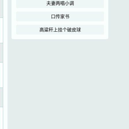
夫妻两唱小调
口传家书
高粱秆上挂个破皮球