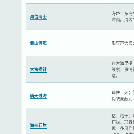
海岱：东海
海岱清士
海内。海内
倒山倾海
形容声势很
在大海里捞
大海捞针
线索；事情
意。
瞒住上天；
瞒天过海
伪装蒙蔽别
枯：枯干；
朽烂。形容
海枯石烂
现。多用作