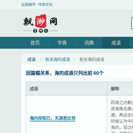
弘扬国学 · 传承文化
首页
字典
词典
成语
成语
有关海的成语
有关海的成语
因篇幅关系，海的成语只列出前 60个
成语
解释
四海之内都
涯海角也像
通；再远也
海内存知已，天涯若比邻
时候认为中
海内；现泛