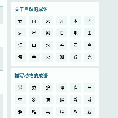
关于自然的成语
云
雨
天
月
木
海
湖
星
风
日
地
田
江
山
水
谷
石
雪
雷
金
火
潮
丘
光
描写动物的成语
狐
猿
狼
蝉
雀
鱼
蚌
象
猫
鹅
鹤
鹊
鸦
雁
鸟
鸠
熊
鲸