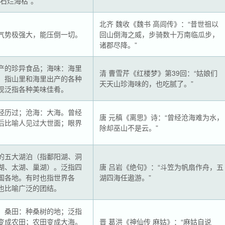
石烂海枯”。
北齐 魏收《魏书 高闾传》：“昔世祖以
气势极强大，能压倒一切。
回山倒海之威，步骑数十万南临瓜步，
诸郡尽降。”
产的珍异食品；海味：海里
清 曹雪芹《红楼梦》第39回：“姑娘们
。指山里和海里出产的各种
天天山珍海味的，也吃腻了。”
现泛指各种美味佳肴。
经历过；沧海：大海。曾经
唐 元稹《离思》诗：“曾经沧海难为水，
后比喻人见过大世面；眼界
除却巫山不是云。”
的五大湖泊（指鄱阳湖、洞
湖、太湖、巢湖）。泛指四
唐 吕岩《绝句》：“斗笠为帆扇作舟，五
国各地。有时也指世界各
湖四海任遨游。”
也比喻广泛的团结。
；桑田：种桑树的地；泛指
变成农田；农田变成大海。
晋 葛洪《神仙传 麻姑》：“麻姑自说