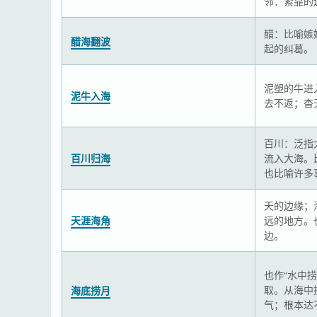
邻：紧靠的
醋：比喻嫉
醋海翻波
起的纠葛。
泥塑的牛进
泥牛入海
去不返；杳
百川：泛指
百川归海
流入大海。
也比喻许多
天的边缘；
天涯海角
远的地方。
边。
也作“水中捞
取。从海中
海底捞月
气；根本达