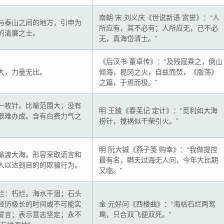
南朝·宋·刘义庆《世说新语·赏誉》：“人
与泰山之间的地方，引申为
所应有，其不必有；人所应无，己不必
的清廉之士。
无，真海岱清士。”
《后汉书·董卓传》：“及残寇乘之，倒山
大，力量无比。
倾海，昆冈之火，自兹而焚，《版荡》
之篇，于焉而极。”
一枚针。比喻范围大；没有
明 王錂《春芜记 定计》：“觅利如大海
很难办成。含有白费力气之
捞针，搅祸似干柴引火。”
明 阮大铖《燕子笺 购幸》：“我做提控
偷渡大海。形容采取谎言和
最有名，瞒天过海无人问，今年大比期
人以达到目的的欺骗行为。
又临。”
烂：朽烂。海水干涸；石头
经历极长的时间或不可能实
金 元好问《西楼曲》：“海枯石烂两鸳
誓言；表示意志坚定；永不
鸯，只合双飞便双死。”