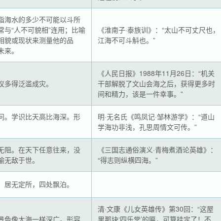
指海水的多少不可能以斗所
常与“人不可貌相”连用；比喻
《淮南子·泰族训》：“太山不可丈尺也，
相貌或现状来测量他的品
江海不可斗斛也。”
未来。
《人民日报》1988年11月26日：“机关
议多得泛滥成灾。
干部解脱了文山会海之后，获得更多时
间和精力，该是一件幸事。”
问。学识比天高比海深。形
明·无名氏《鸣凤记·邹林游学》：“道山
。
学海功非浅，孔思周情文可传。”
无阻。在天下任意往来，没
《三国志通俗演义·青梅煮酒论英雄》：
喻无敌于世。
“得志则纵横四海。”
。居无定所，四处飘泊。
清·文康《儿女英雄传》第30回：“这屋
景色像大海一样深广。形容
里那块‘四乐堂’的匾，可算挂定了！不