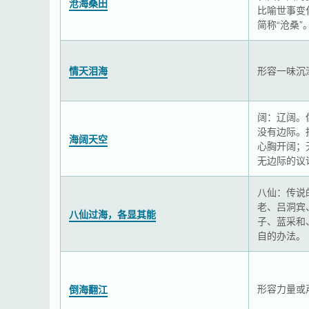
沧海桑田
比喻世事变
简称“沧桑”
情天泪海
形容一味沉
阔：辽阔。
没有边际。
海阔天空
心胸开阔；
无边际的议
八仙：传说
老、吕洞宾
八仙过海，各显其能
子、蓝采和
自的办法。
形容力量或
倒海翻江