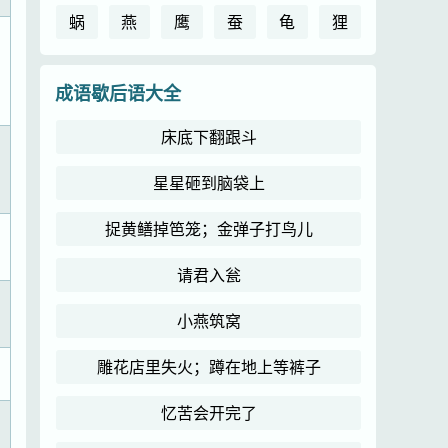
蜗
燕
鹰
蚕
龟
狸
成语歇后语大全
床底下翻跟斗
星星砸到脑袋上
捉黄鳝掉笆笼；金弹子打鸟儿
请君入瓮
小燕筑窝
雕花店里失火；蹲在地上等裤子
忆苦会开完了