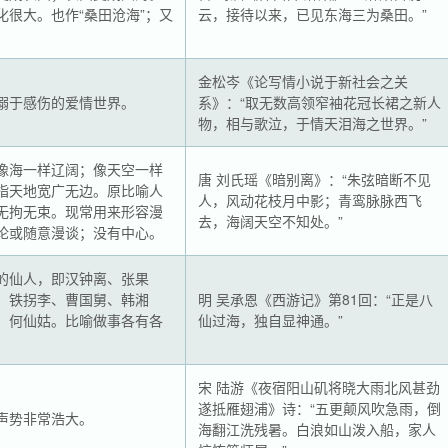
化很大。也作“桑田沧海”；又
云，接待以来，已见东海三为桑田。”
。
金松岑《论写情小说于新社会之关
溺于感伤的爱情世界。
系》：“取无数高领窄袖花冠长裙之新人
物，相与歌泣，于情天泪海之世界。”
像海一样辽阔；像天空一样
唐 刘氏瑶《暗别离》：“朱弦暗断不见
指天地宽广无边。原比喻人
人，风动花枝月中影；青鸾脉脉西飞
无拘无束。现常用来形容漫
去，海阔天空不知处。”
论或随意漫谈；没有中心。
的仙人，即汉钟离、张果
、铁拐李、曹国舅、韩湘
明 吴承恩《西游记》第81回：“正是八
、何仙姑。比喻做事各有各
仙过海，独自显神通。”
宋 陆游《夜宿阳山矶将晓大雨北风甚劲
遂抵雁翅浦》诗：“五更颠风吹急雨，倒
声势非常浩大。
海翻江洗残暑。白浪如山泼入船，家人