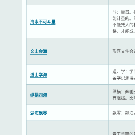
斗：量器。
能计量的。
海水不可斗量
不能凭人的
格、才能或
文山会海
形容文件会
道、学：学
道山学海
容学识渊博
纵横：奔驰
纵横四海
有阻挡。比
飘零：飘泊
湖海飘零
春天美丽的