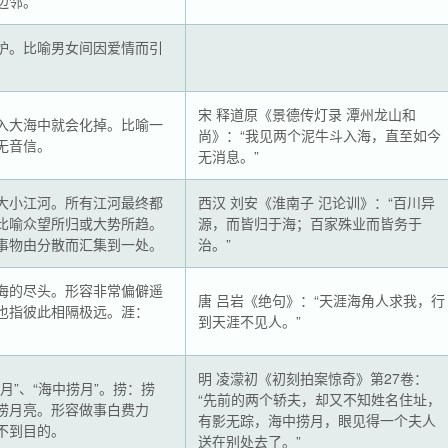
边邻。
妒。比喻男女间因爱情而引
宋 释道原《景德传灯录 潭州龙山和
入大海中就会化掉。比喻一
尚》：“我见两个泥牛斗入海，直至如今
无音信。
无消息。”
大小江河。所有江河最终都
西汉 刘安《淮南子 氾论训》：“百川异
比喻众望所归或大势所趋。
源，而皆归于海；百家殊业而皆务于
事物由分散而汇集到一处。
治。”
海的尽头。形容非常偏僻遥
唐 吕岩《绝句》：“天涯海角人求我，行
也指彼此相隔极远。涯：
到天涯不见人。”
明 凌濛初《初刻拍案惊奇》第27卷：
月”、“海中捞月”。捞：捞
“先前的两个轿夫，却又不知姓名住址，
捞月亮。形容做事白费力
有影无踪，海中捞月，眼见得一个夫人
不到目的。
送在别处去了。”