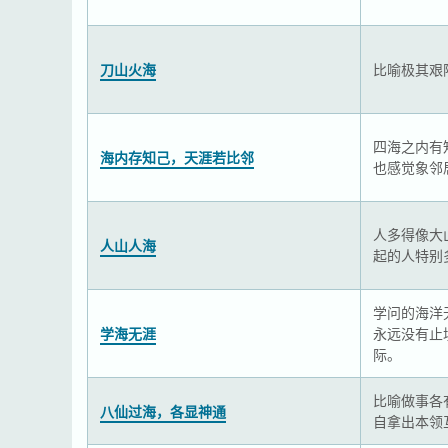
刀山火海
比喻极其艰
四海之内有
海内存知己，天涯若比邻
也感觉象邻
人多得像大
人山人海
起的人特别
学问的海洋
学海无涯
永远没有止
际。
比喻做事各
八仙过海，各显神通
自拿出本领