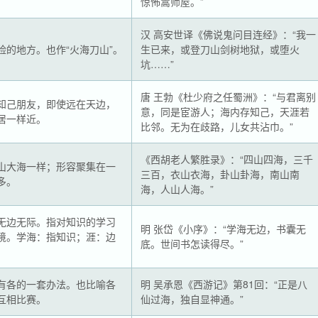
惊怖篙师屋。”
汉 高安世译《佛说鬼问目连经》：“我一
险的地方。也作“火海刀山”。
生已来，或登刀山剑树地狱，或堕火
坑……”
唐 王勃《杜少府之任蜀洲》：“与君离别
知己朋友，即使远在天边，
意，同是宦游人；海内存知己，天涯若
居一样近。
比邻。无为在歧路，儿女共沾巾。”
《西胡老人繁胜录》：“四山四海，三千
山大海一样；形容聚集在一
三百，衣山衣海，卦山卦海，南山南
多。
海，人山人海。”
无边无际。指对知识的学习
明 张岱《小序》：“学海无边，书囊无
境。学海：指知识；涯：边
底。世间书怎读得尽。”
有各的一套办法。也比喻各
明 吴承恩《西游记》第81回：“正是八
互相比赛。
仙过海，独自显神通。”