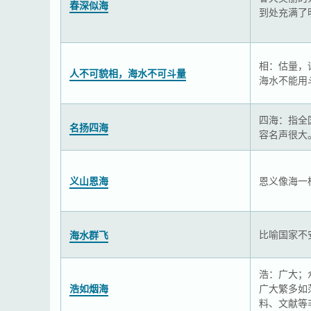
春深似海
到处充满了
相：估量，
人不可貌相，海水不可斗量
海水不能用
四海：指全
名扬四海
容名声很大
义山恩海
恩义像海一
比喻国家不
海水群飞
浩：广大；
浩如烟海
广大繁多如
料、文献等