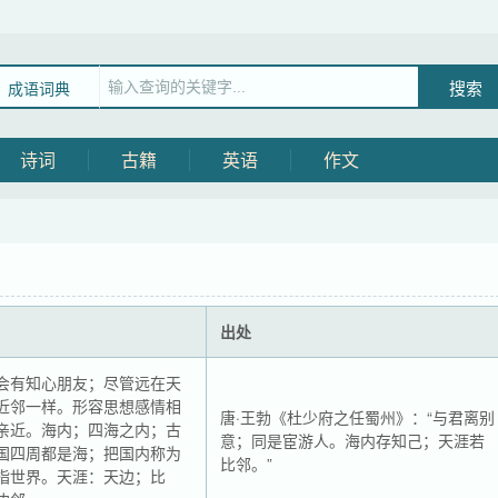
成语词典
诗词
古籍
英语
作文
出处
会有知心朋友；尽管远在天
近邻一样。形容思想感情相
唐·王勃《杜少府之任蜀州》：“与君离别
亲近。海内；四海之内；古
意；同是宦游人。海内存知己；天涯若
国四周都是海；把国内称为
比邻。”
指世界。天涯：天边；比