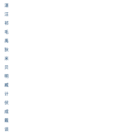
湛
汪
祁
毛
禹
狄
米
贝
明
臧
计
伏
成
戴
谈