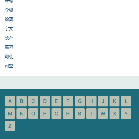
轩辕
令狐
徐离
宇文
长孙
慕容
司徒
司空
A
B
C
D
E
F
G
H
J
K
L
M
N
O
P
Q
R
S
T
W
X
Y
Z