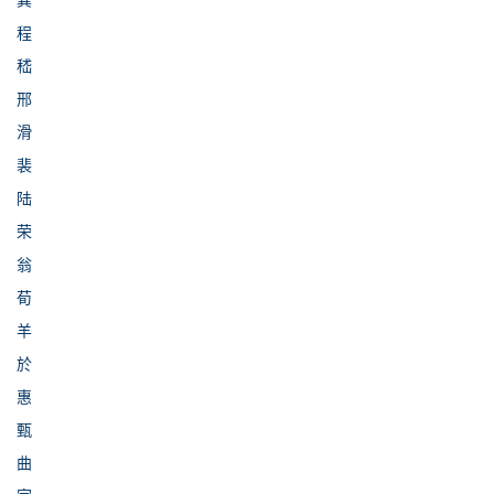
程
嵇
邢
滑
裴
陆
荣
翁
荀
羊
於
惠
甄
曲