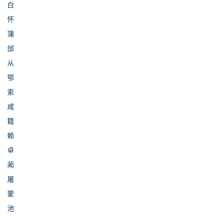
白
怀
蒲
邰
从
鄂
索
咸
籍
赖
卓
蔺
屠
蒙
池