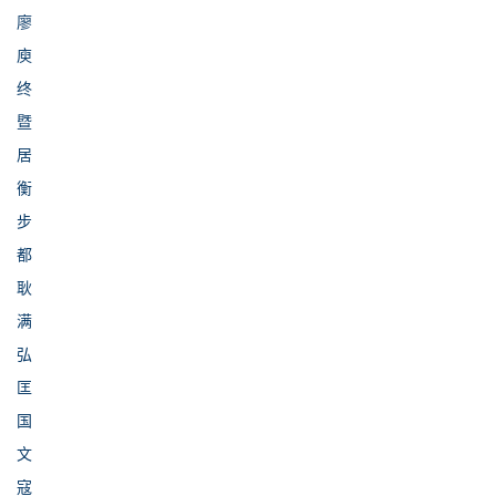
廖
庾
终
暨
居
衡
步
都
耿
满
弘
匡
国
文
寇