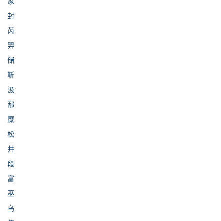
家
封
芮
羿
储
靳
汲
邴
糜
松
井
段
富
巫
乌