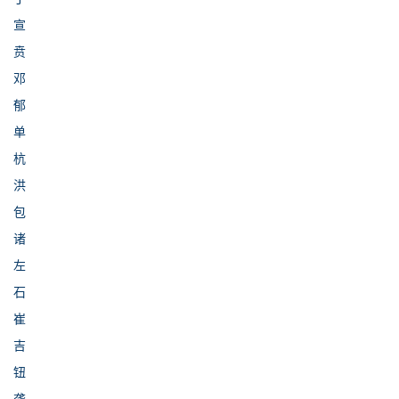
宣
贲
邓
郁
单
杭
洪
包
诸
左
石
崔
吉
钮
龚