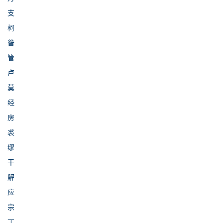
支
柯
昝
管
卢
莫
经
房
裘
缪
干
解
应
宗
丁