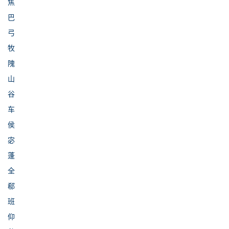
焦
巴
弓
牧
隗
山
谷
车
侯
宓
蓬
全
郗
班
仰