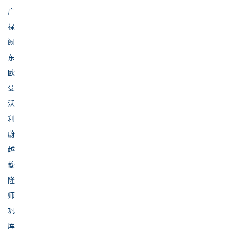
广
禄
阙
东
欧
殳
沃
利
蔚
越
夔
隆
师
巩
厍