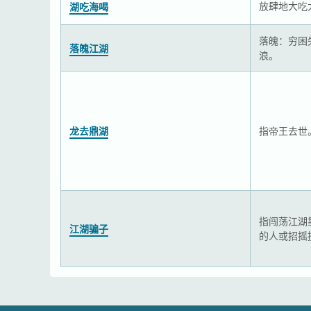
放肆地大吃
湖吃海喝
落魄：穷困
落魄江湖
浪。
龙去鼎湖
指帝王去世
指闯荡江湖
江湖骗子
的人或招摇