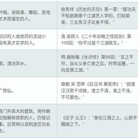
徐贵祥《历史的天空》第一章：“那功夫
吟唱、讲故事、舞蹈、变戏
不知是跟哪个江湖艺人学的，打起架
艺术而谋生的人。
来，三五条汉子近身不得。”
知识的人或卖药的流动小
清·吴趼人《二十年目睹之怪现状》第
没有真才实学的人。
105回：“你不过是个江湖医生。”
明·施耐庵《水浒传》第56回：“言之不
倒，漂泊异乡。
尽，自从父亲亡故之后，时乖运蹇，一
向流落江湖。”
南朝 宋 范晔《后汉书 黄宪传》：“叔度
广恢弘。
汪汪若千顷陂，澄之不清，淆之不浊，
不可量也。”
宫门外高大的建筑，用作朝
旧指解除官职的人，仍惦记
《庄子 让王》：“身在江海之上，心居乎
事。后常用以讽刺迷恋功名
魏阙之下。”
士。