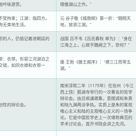
地吟咏游赏。
啸傲湖山之作。”
不受拘束；江湖：指四方。
元·谷子敬《城南柳》第一折：“翱翔天
拘无束地生活。
地，放浪江湖。”
职的人，仍惦记着进朝廷的
战国 吕不韦《吕氏春秋 审为》：“身在
江海之上，心居乎魏阙之下，奈何？”
带：衣带。形容江河湖泊之
唐·王勃《滕王阁序》：“襟三江而带五
交错，如同衣襟和衣带一
湖。”
南宋淳熙二年（1175年）在信州（今江
西上饶）鹅湖寺举行的一次著名的哲学
辩论会。由吕祖谦邀集，意图调和朱熹
创性的辩论会。
和陆九渊两派争执。实质上是朱的客观
唯心主义和陆的主观唯心主义的一场争
论。它是中国哲学史上一次堪称典范的
学术讨论会，首开书院会讲之先河。