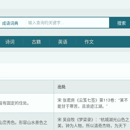
成语词典
诗词
古籍
英语
作文
出处
宋 张君房《云笈七签》第113卷：“某不
没有固定的住处。
能甘于寒苦，且浪迹江湖。”
宋 吴自牧《梦梁录》：“杭城湖光山色之
山峦秀色。形容山水景色之
美，钟为人物，所以清奇杰特，为天下