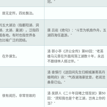
冠。”
。居无定所，四处飘泊。
的五大湖泊（指鄱阳湖、洞
湖、太湖、巢湖）。泛指四
唐 吕岩《绝句》：“斗笠为帆扇作舟，五
国各地。有时也指世界各
湖四海任遨游。”
也比喻广泛的团结。
清·郭小亭《济公全传》第60回：“老英
，在外谋生。
雄马元章在外面闯荡江湖数十年，永远
不跟绿林人搭过伴。”
清·查慎行《送田间先生归桐城兼寄高丹
。
植明府》诗：“气吞湖海豪犹昔，老阅沧
桑骨已仙。”
清·吴趼人《二十年目睹之怪现状》第50
，很有阅历，非常世故的
回：“须知我也是个老江湖，岂肯上你的
当？”