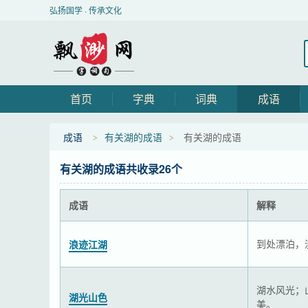
弘扬国学 · 传承文化
首页
字典
词典
成语
成语
有关湖的成语
有关湖的成语
有关湖的成语共收录26个
成语
解释
到处漂泊，
浪迹江湖
湖水风光；
湖光山色
美。