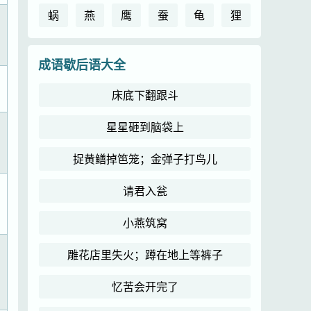
蜗
燕
鹰
蚕
龟
狸
成语歇后语大全
床底下翻跟斗
星星砸到脑袋上
捉黄鳝掉笆笼；金弹子打鸟儿
请君入瓮
小燕筑窝
雕花店里失火；蹲在地上等裤子
忆苦会开完了