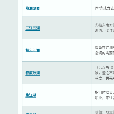
同“鼎成龙去
鼎湖龙去
①指东南方
三江五湖
湖泊。②江
指鱼在江湖
相忘江湖
急切的需要
《后汉书 
叔度陂湖
陂，澄之不
叔度，黄宪
指旧时以卖
跑江湖
职业，来往
啸傲：随意