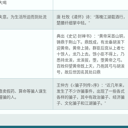
大喝
失意。为生活所迫而到处流
唐 杜牧《遣怀》诗：“落魄江湖载酒行，
楚腰纤细掌中轻。”
典出《史记·封禅书》：“黄帝采首山铜，
铸鼎于荆山下。鼎既成，有龙垂胡涘下
迎黄帝。黄帝上骑，群臣后宫从上者七
。
十馀人，龙乃上去。馀小臣不得上，乃
悉持龙涘，龙涘拔，堕，堕黄帝之弓。
百姓仰望黄帝既上天，乃抱其弓与胡涘
号，故后世因名其处曰鼎
王仲方《<骗子列传>序》：“近几年来，
靠卖假药、算命等骗人谋生
发生了不少诈骗事件，出现了一些各式
撞骗的人。
各样的骗子，其中有政治骗子、经济骗
子、文化骗子和江湖骗子。”