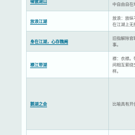
啸傲湖山
中自由自在
放浪：放纵
放浪江湖
在江湖上无
旧指解除官
身在江湖，心存魏阙
事。
襟：衣襟。
襟江带湖
间相互萦绕
样。
鹅湖之会
比喻具有开