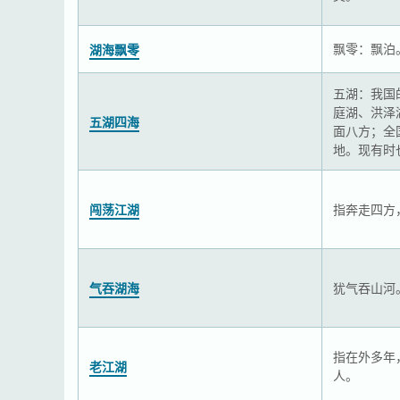
飘零：飘泊
湖海飘零
五湖：我国
庭湖、洪泽
五湖四海
面八方；全
地。现有时
闯荡江湖
指奔走四方
气吞湖海
犹气吞山河
指在外多年
老江湖
人。