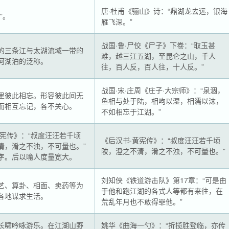
唐·杜甫《骊山》诗：“鼎湖龙去远，银海
”。
雁飞深。”
战国·鲁·尸佼《尸子》下卷：“取玉甚
的三条江与太湖流域一带的
难，越三江五湖，至昆仑之山，千人
河湖泊的泛称。
往，百人反，百人往，十人反。”
战国·宋·庄周《庄子·大宗师》：“泉涸，
里彼此相忘。形容彼此间无
鱼相与处于陆，相呴以湿，相濡以沫，
而相互忘记，各不关心。
不如相忘于江湖。”
黄宪传》：“叔度汪汪若千顷
《后汉书·黄宪传》：“叔度汪汪若千顷
清，淆之不浊，不可量也。”
陂，澄之不清，淆之不浊，不可量也。”
字。后以喻人度量宽大。
刘知侠《铁道游击队》第17章：“可是由
艺、算卦、相面、卖药等为
于他和跑江湖的各式人等都有来往，在
各地谋求生活。
荒乱年月也不敢得罪他。”
长啸吟咏游乐。在江湖山野
姚华《曲海一勺》：“折揽胜登临，亦传