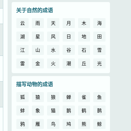
关于自然的成语
云
雨
天
月
木
海
湖
星
风
日
地
田
江
山
水
谷
石
雪
雷
金
火
潮
丘
光
描写动物的成语
狐
猿
狼
蝉
雀
鱼
蚌
象
猫
鹅
鹤
鹊
鸦
雁
鸟
鸠
熊
鲸