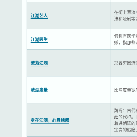
在街上表演
江湖艺人
法和哑剧等
假称有医学
江湖医生
贩，指那些
流落江湖
形容穷困潦
陂湖禀量
比喻度量宽
魏阙：古代
廷的代称。
身在江湖，心悬魏阙
着进朝廷的
宝贵的假隐