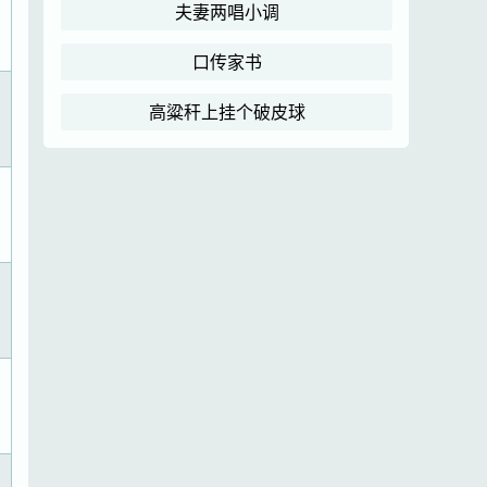
夫妻两唱小调
口传家书
高粱秆上挂个破皮球