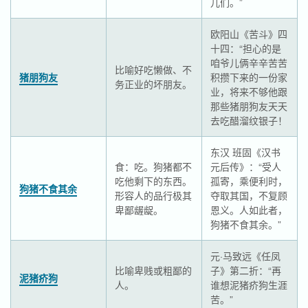
儿们。”
欧阳山《苦斗》四
十四：“担心的是
咱爷儿俩辛辛苦苦
比喻好吃懒做、不
猪朋狗友
积攒下来的一份家
务正业的坏朋友。
业，将来不够他跟
那些猪朋狗友天天
去吃醋溜纹银子！
东汉 班固《汉书
食：吃。狗猪都不
元后传》：“受人
吃他剩下的东西。
孤寄，乘便利时，
狗猪不食其余
形容人的品行极其
夺取其国，不复顾
卑鄙龌龊。
恩义。人如此者，
狗猪不食其余。”
元·马致远《任凤
比喻卑贱或粗鄙的
子》第二折：“再
泥猪疥狗
人。
谁想泥猪疥狗生涯
苦。”