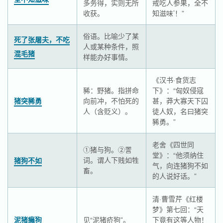
多务得，实则无所
戒吃人参果，全不
收获。
知滋味’！”
俗语。比喻少了某
死了张屠夫，不吃
人或某种条件，照
混毛猪
样能办好事情。
《汉书·食货志
豨：野猪。指拼命
下》：“匈奴侵寇
猪突豨勇
向前冲，不怕死的
甚，莽大寡天下囚
人（含贬义）。
徒人奴，名曰猪突
豨勇。”
老舍《四世同
①猪与狗。②詈
堂》：“他须纳住
词。谓人下贱如牲
猪狗不如
气，向连猪狗不如
畜。
的人说好话。”
清·曹雪芹《红楼
梦》第七回：“天
泥猪癞狗
见“泥猪疥狗”。
下竟有这等人物！