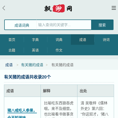
成语词典
首页
字典
词典
成语
诗词
古籍
英语
作文
成语
有关猪的成语
有关猪的成语
有关猪的成语共收录20个
成语
解释
出处
比喻吃东西狼吞虎
清 吴敬梓《儒林
咽，来不及细尝。
外史》第六回：
猪八戒吃人参果，
也比喻看书做事贪
“你这奴才，‘猪八
全不知滋味