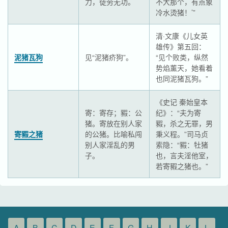
力，徒劳无功。
不大那个，有点象
冷水烫猪！’”
清·文康《儿女英
雄传》第五回：
泥猪瓦狗
见“泥猪疥狗”。
“见个败类，纵然
势焰薰天，她看着
也同泥猪瓦狗。”
《史记 秦始皇本
寄：寄存；豭：公
纪》：“夫为寄
猪。寄放在别人家
豭，杀之无罪，男
寄豭之猪
的公猪。比喻私闯
秉义程。”司马贞
别人家淫乱的男
索隐：“豭：牡猪
子。
也，言夫淫他室，
若寄豭之猪也。”
A
B
C
D
E
F
G
H
J
K
L