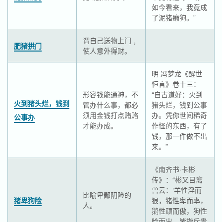
如今看来，我竟成
了泥猪癞狗。”
谓自己送物上门﹐
肥猪拱门
使人意外得财。
明 冯梦龙《醒世
恒言》卷十三：
形容钱能通神，不
“自古道好：火到
火到猪头烂，钱到
管办什么事，都必
猪头烂，钱到公事
须用金钱打点贿赂
办。凭你世间稀奇
公事办
才能办成。
作怪的东西，有了
钱，那一件做不出
来。”
《南齐书·卡彬
传》：“彬又目禽
兽云：‘羊性淫而
比喻卑鄙阴险的
猪卑狗险
狠，猪性卑而率，
人。
鹅性顽而傲，狗性
险而出，皆指斥贵