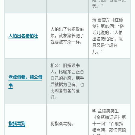
势。’”
清 曹雪芹《红楼
梦》第83回：“俗
人怕出了名招致麻
话儿说的，‘人怕
烦，就象猪长肥了
人怕出名猪怕壮
出名猪怕壮’，况
就要被宰杀一样。
且又是个虚名
儿。”
相公：旧指读书
人。比喻东西正合
老虎借猪，相公借
自己的心愿，到手
后就据为己有。也
书
比喻各有各的爱
好。
明·兰陵笑笑生
《金瓶梅词话》第
指猪骂狗
犹指桑骂槐。
十一回：“百般指
猪骂狗，欺侮俺娘