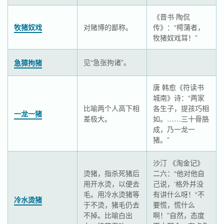
《晋书·陶侃
牧猪奴戏
对赌博的鄙称。
传》：“樗蒲者，
牧猪奴戏耳！”
见“急张拘诸”。
急獐拘猪
唐 韩愈《符读书
城南》诗：“两家
比喻两个人高下相
各生子，提孩巧相
一龙一猪
差极大。
如。……三十骨胳
成，乃一龙一
猪。”
沙汀 《淘金记》
烫猪，指杀死猪后
二六：“他对他自
用开水烫，以便去
己说，‘格外并没
毛。用冷水烫猪等
有讲什么呀！“不
冷水烫猪
于不烫，猪毛仍去
要慌，慌什么
不掉。比喻白出
啊！”自然，态度