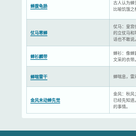
古人认为蝉
蝉腹龟肠
比喻饥饿之
仗马：皇宫
仗马寒蝉
的立仗马和
话也不敢说
蝉衫：像蝉
蝉衫麟带
文采的衣带
蝉喘息，雷
蝉喘雷干
金风：秋风
金风未动蝉先觉
已经先知道
的事情。