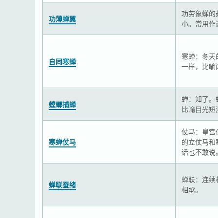
功劳象蝉的
功薄蝉翼
小。常用作
寒蝉：冬天
自同寒蝉
一样，比喻
蝉：知了。
螳螂捕蝉
比喻目光短
仗马：皇宫
寒蝉仗马
的立仗马和
话也不敢说
蝉联：连续
蝉联蚕绪
相承。