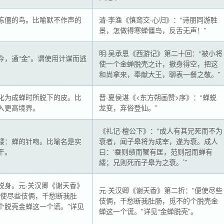
冻僵的鸟。比喻默不作声的
清·李渔《慎鸾交·心归》：“诗朋同游胜
景，怎做得寒蝉僵鸟，反舌无声！”
明·吴承恩《西游记》第二十回：“被小将
今，通“金”。谓使用计谋而逃
使一个金蝉脱壳之计，撤身得空，把这
和尚拿来，奉献大王，聊表一餐之敬。”
化为成蝉时所脱下的皮。比
晋·夏侯湛《<东方朔画赞>序》：“蝉蜕
入更高境界。
龙变，弃俗登仙。”
《礼记·檀公下》：“成人有其兄死而不为
緌：蝉的针吻。比喻名是实
衰者，闻子皋将为成宰，遂为衰。成人
干。
曰：‘蚕则绩而蟹有匡，范则冠而蝉有
緌；兄则死而子皋为之衰。’”
脱身。元·关汉卿《谢天香》
元·关汉卿《谢天香》第二折：”便使尽些
便使尽些伎俩，千愁断我肚
伎俩，千愁断我肚肠，觅不的个脱壳金
个脱壳金蝉这一个谎。”详见
蝉这一个谎。”详见“金蝉脱壳”。
。