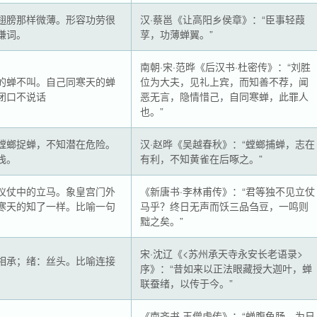
翅膀那样微薄。形容功劳很
汉·蔡邕《让高阳乡侯章》：“臣事轻葭
谦词。
莩，功薄蝉翼。”
南朝·宋·范晔《后汉书·杜密传》：“刘胜
的蝉不叫。自己同寒天的蝉
位为大夫，见礼上宾，而知善不荐，闻
闭口不说话
恶无言，隐情惜己，自同寒蝉，此罪人
也。”
螳螂捉蝉，不知潜在危险。
汉·赵晔《吴越春秋》：“螳螂捕蝉，志在
浅。
有利，不知黄雀在后啄之。”
仪仗中的立马。象皇宫门外
《新唐书·李林甫传》：“君等独不见立仗
寒天的知了一样。比喻一句
马乎？终日无声而饫三品刍豆，一鸣则
。
黜之矣。”
宋·沈辽《<苏州承天寺永安长老语录>
相承；绪：丝头。比喻连接
序》：“昔如来以正法眼藏授大迦叶，蝉
联蚕绪，以传于今。”
《南齐书 王僧虔传》：“蝉腹龟肠，为日