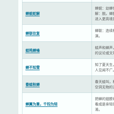
蝉蜕：幼蝉
蝉蜕蛇解
解：脱。蝉
进入更高境
蝉联：连续
蝉联往复
演。
蛙声和蝉声
蛙鸣蝉噪
的议论或文
知了夏天生
蝉不知雪
人见闻不广
春天蛙叫，
春蛙秋蝉
空洞无物的
把蝉的翅膀
蝉翼为重，千钧为轻
看成是亲轻
淆。