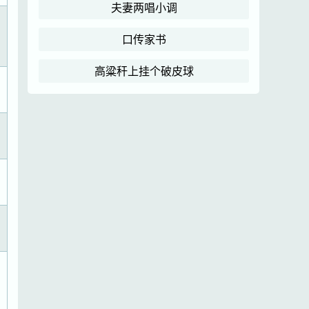
夫妻两唱小调
口传家书
高粱秆上挂个破皮球