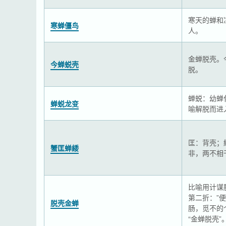
寒天的蝉和
寒蝉僵鸟
人。
金蝉脱壳。
今蝉蜕壳
脱。
蝉蜕：幼蝉
蝉蜕龙变
喻解脱而进
匡：背壳；
蟹匡蝉緌
非，两不相
比喻用计谋
第二折：”
脱壳金蝉
肠，觅不的
“金蝉脱壳”