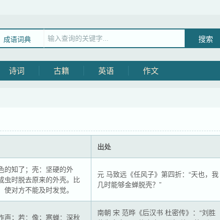
成语词典
诗词
古籍
英语
作文
出处
色的知了；壳：坚硬的外
元 马致远《任风子》第四折：“天也，我
成虫时脱去原来的外壳。比
几时能够金蝉脱壳？”
；使对方不能及时发觉。
南朝 宋 范晔《后汉书 杜密传》：“刘胜
作声；若：像；寒蝉：深秋