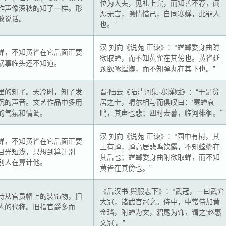
位为大夫，见礼上宾，而知善不荐，闻
作声像深秋的知了一样。形
恶无言，隐情惜己，自同寒蝉，此罪人
敢说话。
也。”
汉 刘向《说苑 正谏》：“螳螂委身曲跗
蝉，不知黄雀在它后面正要
欲取蝉，而不知黄雀在其傍也。黄雀延
祸事临头还不知道。
颈欲啄螳螂，而不知弹丸在其下也。”
里的知了。天冷时，知了发
晋·陆云《陆清河集·寒蝉赋》：“于是贫
沉的声音。文艺作品中多用
居之士，喟尔相与而俱叹曰：‘寒蝉哀
的气氛和情调。
鸣，其声也悲；四时去暮，临河徘徊。’”
汉 刘向《说苑 正谏》：“园中有树，其
蝉，不知黄雀在它后面正要
上有蝉，蝉高居悲鸣饮露，不知螳螂在
目光短浅，只想到算计别
其后也；螳螂委身曲附欲取蝉，而不知
别人在算计他。
黄雀在其傍也。”
《后汉书·舆服志下》：“武冠，一曰武弁
侍从官员帽上的装饰物，旧
大冠，诸武官冠之。侍中，中常侍加黄
人的代称。旧指官爵多而
金珰，附蝉为文，貂尾为饰，谓之‘赵惠
文冠’。”