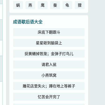
蜗
燕
鹰
蚕
龟
狸
成语歇后语大全
床底下翻跟斗
星星砸到脑袋上
捉黄鳝掉笆笼；金弹子打鸟儿
请君入瓮
小燕筑窝
雕花店里失火；蹲在地上等裤子
忆苦会开完了