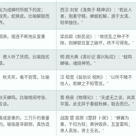
化为成蝉时所脱下的皮；
西汉·刘安《淮南子·精神训》：“若此人
脱壳，蛇换皮。比喻解脱而
者，抱素守精，蝉蜕蛇解，游于太清，
界。
轻举独往。”
相承。接连不断地反复重
梁启超《新民说》：“故扰乱之种子不
除，则蝉联往复之破坏，终不可得免。”
，使人听了厌烦。比喻拙劣
明 顾大典《青衫记 裴兴私叹》：“蛙鸣
章。
蝉噪，魂绕神劳。”
，秋天死，看不到雪。比喻
汉·桓宽《盐伯论·相刺》：“以所不睹不
。
信人，若蝉之不知雪坚。”
秋天蝉鸣。比喻喧闹夸张、
晋·杨泉《物理论》：“夫虚无之谈，尚其
言谈。
华藻，此无异于春蛙秋蝉，聒舌而已。”
看成是重的，三万斤的重量
战国 楚 屈原《楚辞 卜居》：“蝉翼为
的。喻指是非颠倒，真伪混
重，千钧为轻；黄钟毁弃，瓦釜雷鸣；
谗人高张，贤士无名。”