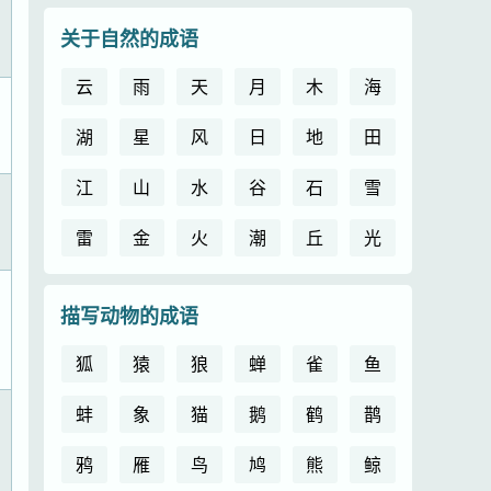
关于自然的成语
云
雨
天
月
木
海
湖
星
风
日
地
田
江
山
水
谷
石
雪
雷
金
火
潮
丘
光
描写动物的成语
狐
猿
狼
蝉
雀
鱼
蚌
象
猫
鹅
鹤
鹊
鸦
雁
鸟
鸠
熊
鲸