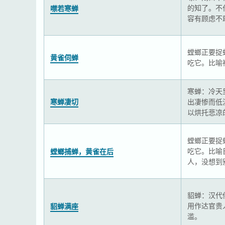
的知了。不
噤若寒蝉
容有顾虑不
螳螂正要捉
黄雀伺蝉
吃它。比喻
寒蝉：冷天
寒蝉凄切
出凄惨而低
以烘托悲凉
螳螂正要捉
吃它。比喻
螳螂捕蝉，黄雀在后
人，没想到
貂蝉：汉代
用作达官贵
貂蝉满座
滥。