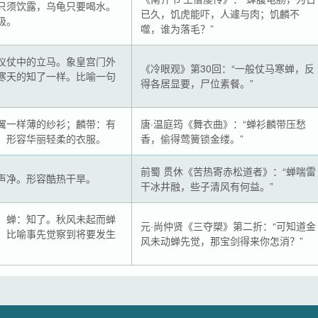
只须饮露，乌龟只要喝水。
已久，饥虎能吓，人遽与肉；饥麟不
极。
噬，谁为落毛？”
仪仗中的立马。象皇宫门外
《冷眼观》第30回：“一般仗马寒蝉，反
寒天的知了一样。比喻一句
得各居显要，尸位素餐。”
。
翼一样薄的纱衫；麟带：有
唐·温庭筠《舞衣曲》：“蝉衫麟带压愁
。形容华丽轻柔的衣服。
香，偷得莺簧锁金缕。”
前蜀 贯休《苦热寄赤松道者》：“蝉喘雷
声净。形容酷热干旱。
干冰井融，些子清风有何益。”
；蝉：知了。秋风未起而蝉
元·尚仲贤《三夺槊》第二折：“可知道金
。比喻事先觉察到将要发生
风未动蝉先觉，那宝剑得来你怎消？”