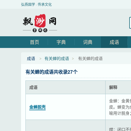
弘扬国学 · 传承文化
首页
字典
词典
成语
成语
有关蝉的成语
有关蝉的成语
有关蝉的成语共收录27个
成语
解释
金蝉：金黄
金蝉脱壳
皮。蝉变为
喻用计脱身
噤：闭口不