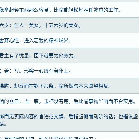
像举起轻东西那么容易。比喻能轻松地胜任繁重的工作。
六岁：佳人：美女。十五六岁的美女。
舍弃心性，进入忘我的精神境界。
君主有了忧患，臣下就要为他效力。
；著：写。形容一心放在著作上。
沸腾，却反而在锅下加柴。喻所做与本来愿望相反。
酒的器皿；当：底。玉杯没有底。后比喻事物华丽而不合实用。
饰而无实际内容的言语或文辞。后指虚假而动听的话；也指说虚
话。
；有道德的人物。现多用来讽刺假装正经的人。