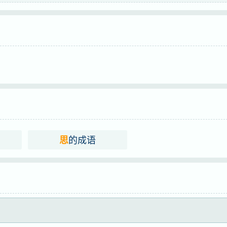
 rufen（aus Unglück bittere Lehre ziehen）
ées
tòng
痛
的成语
思