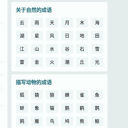
关于自然的成语
云
雨
天
月
木
海
湖
星
风
日
地
田
江
山
水
谷
石
雪
雷
金
火
潮
丘
光
描写动物的成语
狐
猿
狼
蝉
雀
鱼
蚌
象
猫
鹅
鹤
鹊
鸦
雁
鸟
鸠
熊
鲸