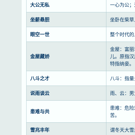
大公无私
一心为公；
坐薪悬胆
坐卧在柴草
眼空一世
整个时代的
金屋：富丽
金屋藏娇
儿。原指汉
特指纳妾。
八斗之才
八斗：指量
说雨谈云
雨、云：男
患难：危险
患难与共
苦。
雪兆丰年
谓冬天大雪