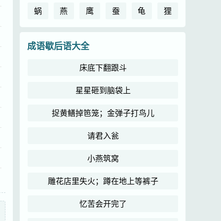
蜗
燕
鹰
蚕
龟
狸
成语歇后语大全
床底下翻跟斗
星星砸到脑袋上
捉黄鳝掉笆笼；金弹子打鸟儿
请君入瓮
小燕筑窝
雕花店里失火；蹲在地上等裤子
忆苦会开完了