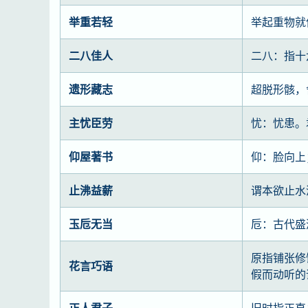
举重若轻
举起重物就
二八佳人
二八：指十
遗形藏志
超脱形骸，
主忧臣劳
忧：忧患。
仰屋著书
仰：脸向上
止沸益薪
谓本欲止水
玉卮无当
卮：古代盛
原指铺张修
花言巧语
假而动听的
正人君子
旧时指正直