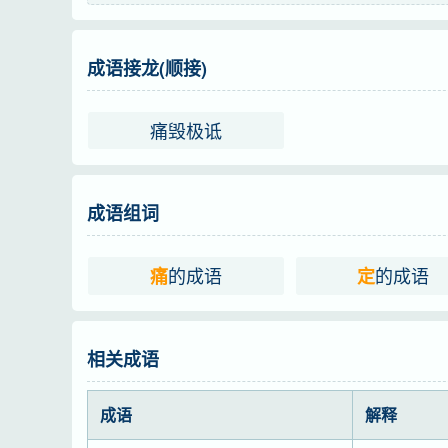
德语
sich einen erlittenen Schmerz in Erinnerung
法语
penser avec angoisse aux souffrances pass
成语接龙(顺接)
字义分解
痛毁极诋
tòng
dìng
sī sāi
痛
定
思
成语组词
的成语
的成语
痛
定
相关成语
成语
解释