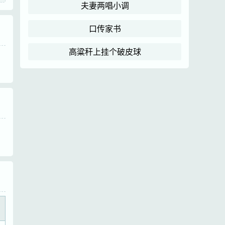
夫妻两唱小调
口传家书
高粱秆上挂个破皮球