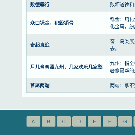
败德辱行
败坏道德和
铄金：熔化
众口铄金，积毁销骨
化金属，纷
奋：鸟类展
奋起直追
去。
九州：指全
月儿弯弯照九州，几家欢乐几家愁
奢侈豪华的
首尾两端
两端：拿不
A
B
C
D
E
F
G