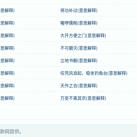
思解释)
将功补过(意思解释)
思解释)
喔咿儒睨(意思解释)
思解释)
大开方便之门(意思解释)
的教训。
思解释)
不可磨灭(意思解释)
思解释)
立地书橱(意思解释)
思解释)
任凭风浪起，稳坐钓鱼台(意思解释)
思解释)
天作之合(意思解释)
思解释)
万变不离其宗(意思解释)
инать）
を汲(く)み取(と)る
飘渺网提供。