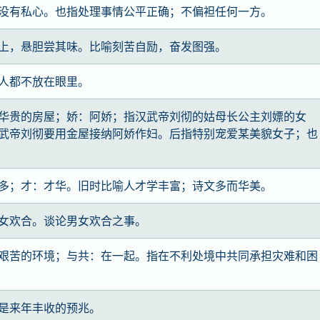
没有私心。也指处理事情公平正确；不偏袒任何一方。
上，悬胆尝其味。比喻刻苦自励，奋发图强。
人都不放在眼里。
华贵的房屋；娇：阿娇；指汉武帝刘彻的姑母长公主刘嫖的女
武帝刘彻要用金屋接纳阿娇作妇。后指特别宠爱某美貌女子；也
多；才：才华。旧时比喻人才学丰富；诗文多而华美。
女欢合。谈论男女欢合之事。
艰苦的环境；与共：在一起。指在不利处境中共同承担灾难和困
是来年丰收的预兆。