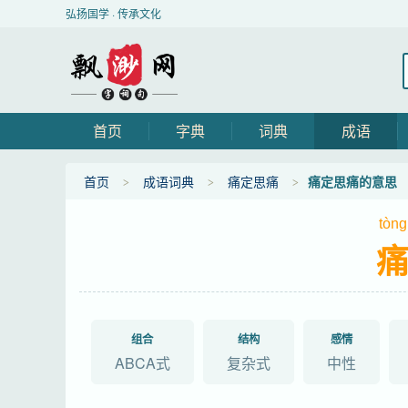
弘扬国学 · 传承文化
首页
字典
词典
成语
首页
成语词典
痛定思痛
痛定思痛的意思
tòng
组合
结构
感情
ABCA式
复杂式
中性