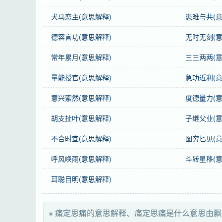
犬马恋主(意思解释)
患难与共(意
正音
“思”，不能读作“shī”。
德容言功(意思解释)
无时无刻(意
感情
痛定思痛
是中性词。
常年累月(意思解释)
三三两两(意
用法
复杂式；作谓语、定语、状语；表示受挫折后
量能授官(意思解释)
急功近利(意
谜语
好了伤疤不忘痛
意兴索然(意思解释)
度德量力(意
近义词
痛不欲生、悲痛欲绝
胡支扯叶(意思解释)
子继父业(意
反义词
悠然自得
不合时宜(意思解释)
图穷匕见(意
英语
draw a lesson from a bitter experience
呼风唤雨(意思解释)
斗转星移(意
耳聪目明(意思解释)
俄语
страшно раскаиваться（с горечью вспом
日语
苦(くる)しみの中(なか)から教訓(きょうくん)
※ 痛定思痛的意思解释、痛定思痛是什么意思由