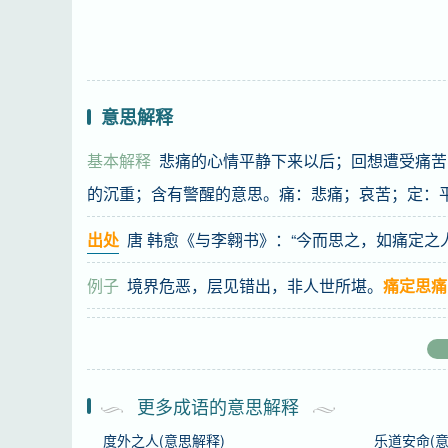
意思解释
基本解释
悲痛的心情平静下来以后；回想遭受痛苦
的沉重；含有警醒的意思。痛：悲痛；哀苦；定：
出处
唐 韩愈《与李翱书》：“今而思之，如痛定之
例子
境界危恶，层见错出，非人世所堪。
痛定思痛
基础信息
拼音
tòng dìng sī tòng
更多成语的意思解释
度外之人(意思解释)
乐道安命(意
注音
ㄊㄨㄥˋ ㄉ一ㄥˋ ㄙ ㄊㄨㄥˋ