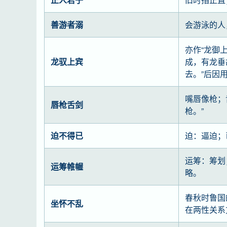
善游者溺
会游泳的人
亦作“龙御
龙驭上宾
成，有龙垂
去。”后因
嘴唇像枪；
唇枪舌剑
枪。”
迫不得已
迫：逼迫；
运筹：筹划
运筹帷幄
略。
春秋时鲁国
坐怀不乱
在两性关系