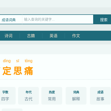
成语词典
诗词
古籍
英语
作文
dìng
sī
tòng
痛定思痛
字数
年代
热度
词典
成语
四字
古代
常用
解释
故事