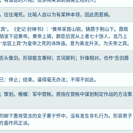
，往往淹死。比喻人自以为有某种本领，因此而惹祸。
上宾”。《史记·封禅书》：“黄帝采首山铜，铸鼎于荆山下。鼎既
胡涘下迎黄帝。黄帝上骑，群臣后宫从上者七十馀人，龙乃上
用“龙驭上宾”为皇帝之死的讳饰语。意为乘龙升天，为天帝之宾。
舌头像剑。形容能言善辩；言词犀利；针锋相对。也作“舌剑唇
已：停止；结束。逼得毫无办法；不得不如此。
；策划。帷幄：军中营帐。原指在营帐中谋划制定作战的方法策
的柳下惠将受冻的女子裹于怀中，没有发生非礼行为。形容男子
方面作风正派。