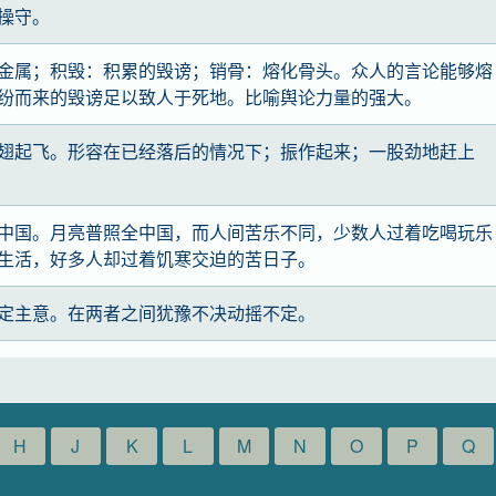
操守。
金属；积毁：积累的毁谤；销骨：熔化骨头。众人的言论能够熔
纷而来的毁谤足以致人于死地。比喻舆论力量的强大。
翅起飞。形容在已经落后的情况下；振作起来；一股劲地赶上
中国。月亮普照全中国，而人间苦乐不同，少数人过着吃喝玩乐
生活，好多人却过着饥寒交迫的苦日子。
定主意。在两者之间犹豫不决动摇不定。
H
J
K
L
M
N
O
P
Q