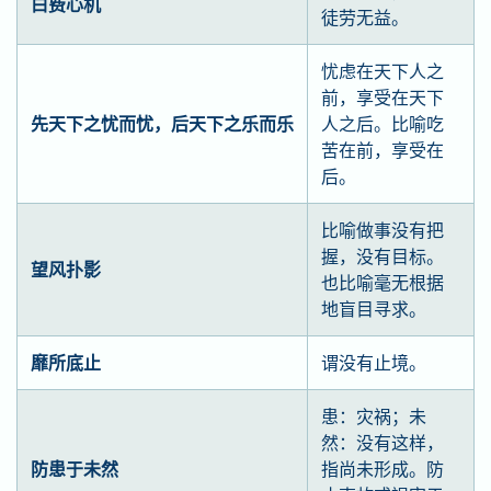
白费心机
徒劳无益。
忧虑在天下人之
前，享受在天下
先天下之忧而忧，后天下之乐而乐
人之后。比喻吃
苦在前，享受在
后。
比喻做事没有把
握，没有目标。
望风扑影
也比喻毫无根据
地盲目寻求。
靡所底止
谓没有止境。
患：灾祸；未
然：没有这样，
防患于未然
指尚未形成。防