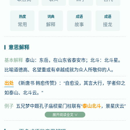
热度
词典
成语
成语
常用
解释
故事
接龙
意思解释
基本解释
泰山：东岳，在山东省泰安市；北斗：北斗星。
比喻道德高、名望重或有卓越成就为众人所敬仰的人。
出处
《新唐书 韩愈传赞》：“自愈没，其言大行，学者仰之
如泰山、北斗云。”
例子
五兄梦中题孔子庙棂星门柱联有“
泰山北斗
，景星庆云”
之语，敬意如此者，士之望、人之瑞，一代不过数人。（清
展开阅读全文 ∨
恽敬《答姚秋农书》）