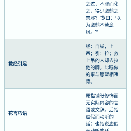
之过，不罪而化
之，得少鹰鹯之
志邪？’览曰：‘以
为鹰鹯不若鸾
凤。’”
经：自缢，上
吊；引：拉；救
上吊的人却去拉
救经引足
他的脚。比喻做
的事与愿望相违
背。
原指铺张修饰而
无实际内容的言
语或文辞。后指
花言巧语
虚假而动听的
话；也指说虚假
而动听的话。