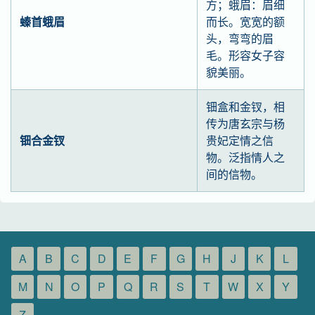
方；蛾眉：眉细
螓首蛾眉
而长。宽宽的额
头，弯弯的眉
毛。形容女子容
貌美丽。
钿盒和金钗，相
传为唐玄宗与杨
钿合金钗
贵妃定情之信
物。泛指情人之
间的信物。
A
B
C
D
E
F
G
H
J
K
L
M
N
O
P
Q
R
S
T
W
X
Y
Z