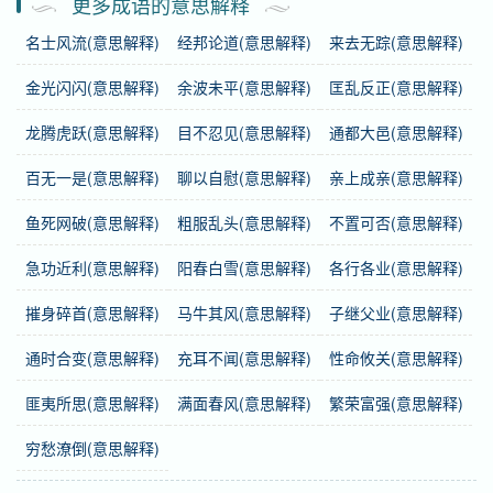
更多成语的意思解释
名士风流(意思解释)
经邦论道(意思解释)
来去无踪(意思解释)
基础信息
金光闪闪(意思解释)
余波未平(意思解释)
匡乱反正(意思解释)
拼音
tài shān běi dǒu
龙腾虎跃(意思解释)
目不忍见(意思解释)
通都大邑(意思解释)
注音
ㄊㄞˋ ㄕㄢ ㄅㄟˇ ㄉㄡˇ
百无一是(意思解释)
聊以自慰(意思解释)
亲上成亲(意思解释)
繁体
泰山北鬥
鱼死网破(意思解释)
粗服乱头(意思解释)
不置可否(意思解释)
感情
泰山北斗
是褒义词。
急功近利(意思解释)
阳春白雪(意思解释)
各行各业(意思解释)
用法
联合式；作主语、宾语；含褒义。
摧身碎首(意思解释)
马牛其风(意思解释)
子继父业(意思解释)
近义词
德高望重、众望所归
通时合变(意思解释)
充耳不闻(意思解释)
性命攸关(意思解释)
匪夷所思(意思解释)
满面春风(意思解释)
繁荣富强(意思解释)
英语
Mount Taishan and the Big Dipper,person of
distinction
穷愁潦倒(意思解释)