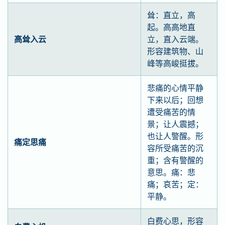
耸：直立，高
起。高高地直
高耸入云
立，直入云端。
形容建筑物、山
峰等高峻挺拔。
悲痛的心情平静
下来以后；回想
遭受痛苦的情
景；让人震撼；
也让人警醒。形
痛定思痛
容所受痛苦的沉
重；含有警醒的
意思。痛：悲
痛；哀苦；定：
平静。
白费心思，形容