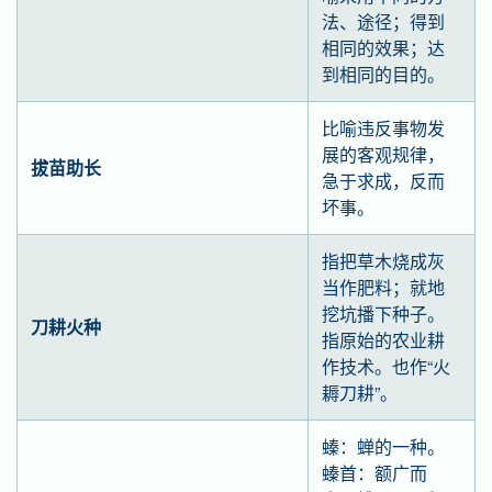
法、途径；得到
相同的效果；达
到相同的目的。
比喻违反事物发
展的客观规律，
拔苗助长
急于求成，反而
坏事。
指把草木烧成灰
当作肥料；就地
挖坑播下种子。
刀耕火种
指原始的农业耕
作技术。也作“火
耨刀耕”。
螓：蝉的一种。
螓首：额广而