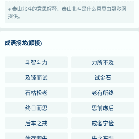
俄语
титáн（корифей）
※ 泰山北斗的意思解释、泰山北斗是什么意思由飘渺网
提供。
字义分解
tài
shān
běi bèi
成语接龙(顺接)
泰
山
北
dǒu dòu
斗智斗力
力所不及
斗
及锋而试
试金石
石枯松老
老有所终
终日而思
思前虑后
后车之戒
戒奢宁俭
俭存奢失
失之东隅