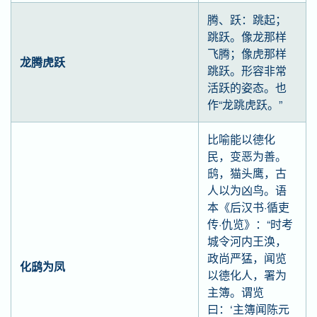
腾、跃：跳起；
跳跃。像龙那样
飞腾；像虎那样
龙腾虎跃
跳跃。形容非常
活跃的姿态。也
作“龙跳虎跃。”
比喻能以德化
民，变恶为善。
鸱，猫头鹰，古
人以为凶鸟。语
本《后汉书·循吏
传·仇览》：“时考
城令河内王涣，
政尚严猛，闻览
化鸱为凤
以德化人，署为
主簿。谓览
曰：‘主簿闻陈元