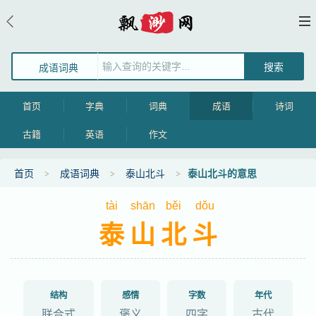
成语词典
首页
字典
词典
成语
诗词
古籍
英语
作文
首页
成语词典
泰山北斗
泰山北斗的意思
tài
shān
běi
dǒu
泰山北斗
结构
感情
字数
年代
联合式
褒义
四字
古代