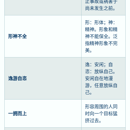
止事故或祸害于
尚未发生之前。
形：形体；神：
精神。形象和精
形神不全
神不能保全。泛
指精神形象不完
美。
逸：安闲；自
恣：放纵自己。
逸游自恣
安闲自在地漫
游，任意放纵自
己。
形容周围的人同
一拥而上
时向一个目标猛
挤过去。