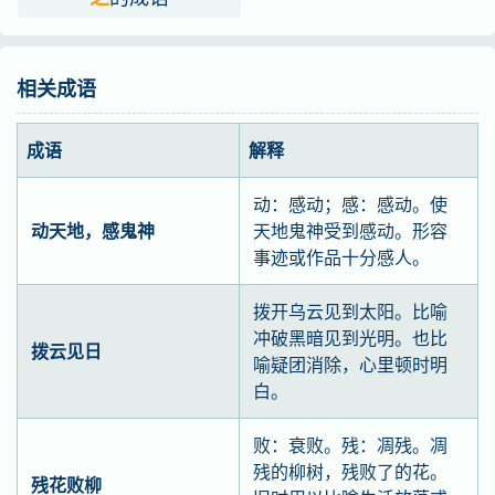
相关成语
成语
解释
动：感动；感：感动。使
动天地，感鬼神
天地鬼神受到感动。形容
事迹或作品十分感人。
拨开乌云见到太阳。比喻
冲破黑暗见到光明。也比
拨云见日
喻疑团消除，心里顿时明
白。
败：衰败。残：凋残。凋
残的柳树，残败了的花。
残花败柳