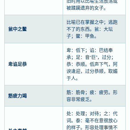
旧时用以比喻生活放荡或
被蹂躏遗弃的女子。
比喻已在掌握之中；逃跑
瓮中之鳖
不了的东西。瓮：大坛
子；鳖：甲鱼。
卑：低下；谄：巴结奉
承；足：音“巨”，过分；
卑谄足恭
恭：恭顺。低声下气，阿
谀逢迎，过分恭顺，取媚
于人。
筋：筋骨；疲：疲劳。形
筋疲力竭
容非常疲乏。
处：处理；对待；之：代
词。泰：毫不在意很放心
的样子。形容处理事情不