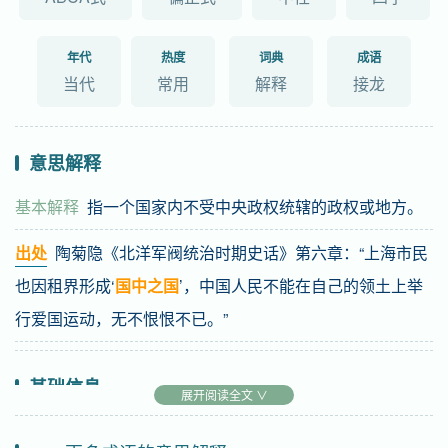
年代
热度
词典
成语
当代
常用
解释
接龙
意思解释
基本解释
指一个国家内不受中央政权统辖的政权或地方。
出处
陶菊隐《北洋军阀统治时期史话》第六章：“上海市民
也因租界形成‘
国中之国
’，中国人民不能在自己的领土上举
行爱国运动，无不恨恨不已。”
基础信息
展开阅读全文 ∨
拼音
guó zhōng zhī guó