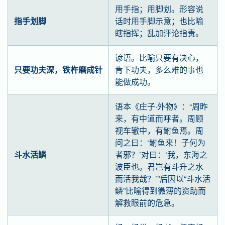
用手指；用脚划。形容说
指手划脚
话时用手脚示意；也比喻
瞎指挥；乱加评论指责。
谚语。比喻只要有决心，
只要功夫深，铁杵磨成针
肯下功夫，多么难的事也
能做成功。
语本《庄子·外物》：“周昨
来，有中道而呼者。周顾
视车辙中，有鲋鱼焉。周
问之曰：‘鲋鱼来！子何为
斗水活鳞
者邪？’对曰：‘我，东海之
波臣也。君岂有斗升之水
而活我哉？’”后因以“斗水活
鳞”比喻得到微薄的资助而
解救眼前的危急。