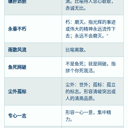
隳肝沥胆
滴。比喻待人忠心耿耿，
赤诚无比。
朽：磨灭。指光辉的事迹
永垂不朽
或伟大的精神永远流传下
去；永远不会磨灭。”
雨散风流
比喻离散。
不是鱼死；就是网破。指
鱼死网破
拼个你死我活。
尘外：世外；孤标：孤立
尘外孤标
的标志。形容清峻突出或
人的清高品质。
形容一心一意，集中精
专心一志
力。