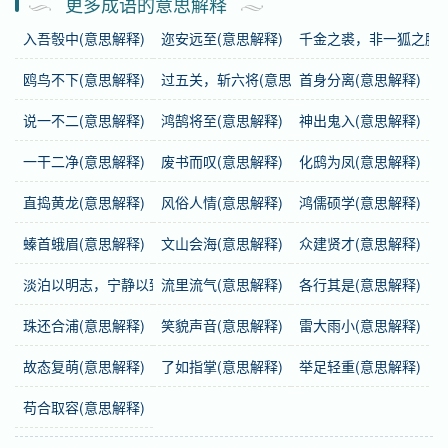
更多成语的意思解释
注音
ㄍㄨㄛˊ ㄓㄨㄥ ㄓ ㄍㄨㄛˊ
入吾彀中(意思解释)
迩安远至(意思解释)
千金之裘，非一狐之腋(
繁体
國中之國
鸥鸟不下(意思解释)
过五关，斩六将(意思解释)
首身分离(意思解释)
感情
国中之国
是中性词。
说一不二(意思解释)
鸿鹄将至(意思解释)
神出鬼入(意思解释)
一干二净(意思解释)
废书而叹(意思解释)
化鸱为凤(意思解释)
用法
作宾语；用于口语。
直捣黄龙(意思解释)
风俗人情(意思解释)
鸿儒硕学(意思解释)
近义词
独立王国
螓首蛾眉(意思解释)
文山会海(意思解释)
众建贤才(意思解释)
英语
a state within a state
淡泊以明志，宁静以致远(意思解释)
流里流气(意思解释)
各行其是(意思解释)
字义分解
珠还合浦(意思解释)
笑貌声音(意思解释)
雷大雨小(意思解释)
故态复萌(意思解释)
了如指掌(意思解释)
举足轻重(意思解释)
guó
zhōng zhòng
zhī
国
中
之
苟合取容(意思解释)