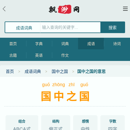
成语词典
首页
字典
词典
成语
诗词
古籍
英语
作文
首页
成语词典
国中之国
国中之国的意思
guó
zhōng
zhī
guó
国中之国
组合
结构
感情
字数
ABCA式
偏正式
中性
四字