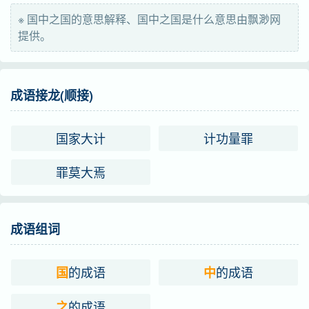
guó
国
※ 国中之国的意思解释、国中之国是什么意思由飘渺网
提供。
成语接龙(顺接)
国家大计
计功量罪
罪莫大焉
成语组词
的成语
的成语
国
中
的成语
之