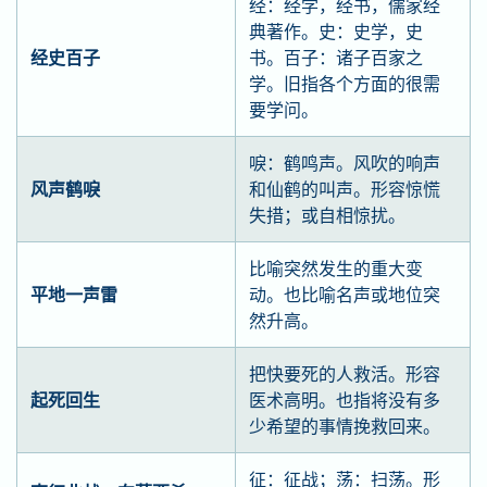
经：经学，经书，儒家经
典著作。史：史学，史
经史百子
书。百子：诸子百家之
学。旧指各个方面的很需
要学问。
唳：鹤鸣声。风吹的响声
风声鹤唳
和仙鹤的叫声。形容惊慌
失措；或自相惊扰。
比喻突然发生的重大变
平地一声雷
动。也比喻名声或地位突
然升高。
把快要死的人救活。形容
起死回生
医术高明。也指将没有多
少希望的事情挽救回来。
征：征战；荡：扫荡。形