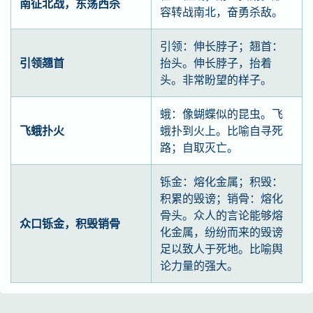
南征北战，东荡西杀
容转战南北，奋勇杀敌。
引领：伸长脖子；翘首：
引领翘首
抬头。伸长脖子，抬着
头。非常盼望的样子。
蛾：像蝴蝶似的昆虫。飞
飞蛾扑火
蛾扑到火上。比喻自寻死
路；自取灭亡。
铄金：熔化金属；积毁：
积累的毁谤；销骨：熔化
骨头。众人的言论能够熔
众口铄金，积毁销骨
化金属，纷纷而来的毁谤
足以致人于死地。比喻舆
论力量的强大。