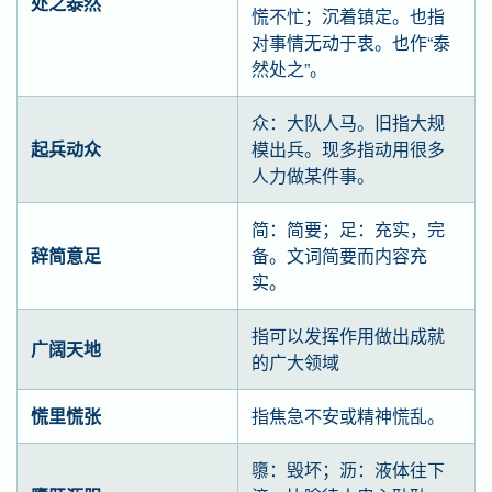
处之泰然
慌不忙；沉着镇定。也指
对事情无动于衷。也作“泰
然处之”。
众：大队人马。旧指大规
起兵动众
模出兵。现多指动用很多
人力做某件事。
简：简要；足：充实，完
辞简意足
备。文词简要而内容充
实。
指可以发挥作用做出成就
广阔天地
的广大领域
慌里慌张
指焦急不安或精神慌乱。
隳：毁坏；沥：液体往下