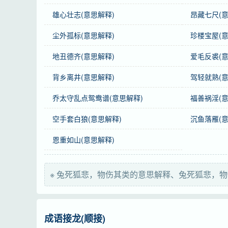
近义词
兔死狐悲
雄心壮志(意思解释)
昂藏七尺(意
英语
The fox mourns for the death of the hare, all th
尘外孤标(意思解释)
珍楼宝屋(意
地丑德齐(意思解释)
爱毛反裘(意
字义分解
背乡离井(意思解释)
驾轻就熟(意
tù
sǐ
hú
bēi
乔太守乱点鸳鸯谱(意思解释)
福善祸淫(意
兔
死
狐
悲
空手套白狼(意思解释)
沉鱼落雁(意
恩重如山(意思解释)
※ 兔死狐悲，物伤其类的意思解释、兔死狐悲，
成语接龙(顺接)