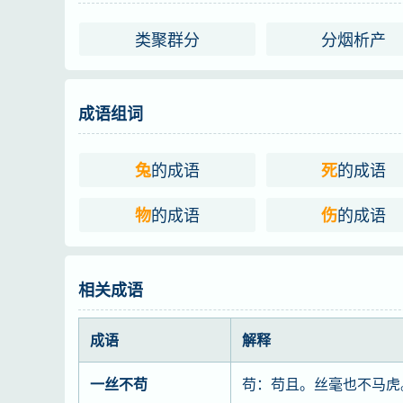
类聚群分
分烟析产
成语组词
的成语
的成语
兔
死
的成语
的成语
物
伤
相关成语
成语
解释
一丝不苟
苟：苟且。丝毫也不马虎