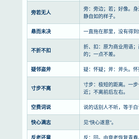
旁：旁边；若；好像。身
旁若无人
静自如的样子。
悬而未决
一直拖在那里，没有得到
折、扣：原为商业用语；
不折不扣
的；一点不差。
疑邻盗斧
疑：怀疑；斧：斧头。怀
寸步：极短的距离。一步
寸步不离
近；不离前后左右。
空费词说
说的话别人不听，等于白
快心满志
见“快心遂意”。
反老还童
反：回。由衰老恢复青春