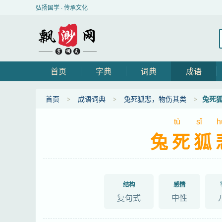
弘扬国学 · 传承文化
首页
字典
词典
成语
首页
成语词典
兔死狐悲，物伤其类
兔死
tù
sǐ
h
兔死狐
结构
感情
复句式
中性