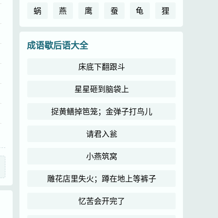
蜗
燕
鹰
蚕
龟
狸
成语歇后语大全
床底下翻跟斗
星星砸到脑袋上
捉黄鳝掉笆笼；金弹子打鸟儿
请君入瓮
小燕筑窝
雕花店里失火；蹲在地上等裤子
忆苦会开完了