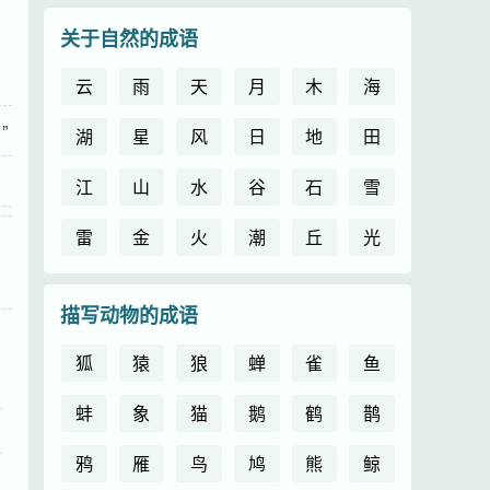
关于自然的成语
云
雨
天
月
木
海
”
湖
星
风
日
地
田
江
山
水
谷
石
雪
雷
金
火
潮
丘
光
描写动物的成语
狐
猿
狼
蝉
雀
鱼
蚌
象
猫
鹅
鹤
鹊
鸦
雁
鸟
鸠
熊
鲸