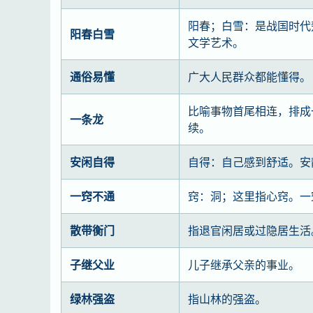
阳春；白雪：是战国时代
阳春白雪
文学艺术。
通俗易懂
广大人民群众都能懂得。
比喻事物首尾相连，排成
一条龙
续。
安闲自得
自得：自己感到舒适。安
一窍不通
窍：洞；这里指心窍。一
散带衡门
指退官闲居或过隐居生活
子继父业
儿子继承父亲的事业。
绿林强盗
指山林的强盗。