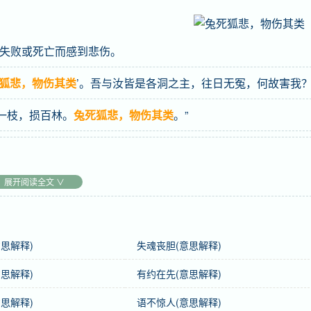
失败或死亡而感到悲伤。
狐悲，物伤其类
’。吾与汝皆是各洞之主，往日无冤，何故害我？
砍一枝，损百林。
兔死狐悲，物伤其类
。”
展开阅读全文 ∨
思解释)
失魂丧胆(意思解释)
思解释)
有约在先(意思解释)
思解释)
语不惊人(意思解释)