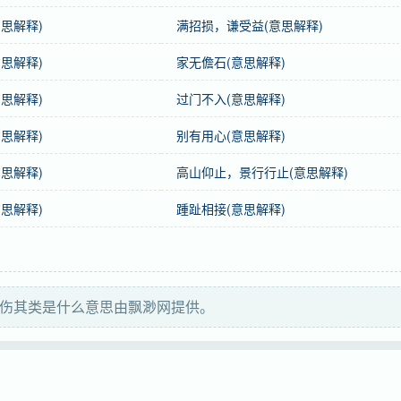
思解释)
满招损，谦受益(意思解释)
ings are sorry for their own kind.
思解释)
家无儋石(意思解释)
思解释)
过门不入(意思解释)
思解释)
别有用心(意思解释)
wù
shāng
qí jī
lèi
思解释)
高山仰止，景行行止(意思解释)
物
伤
其
类
思解释)
踵趾相接(意思解释)
物伤其类是什么意思由飘渺网提供。