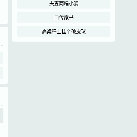
夫妻两唱小调
口传家书
高粱秆上挂个破皮球