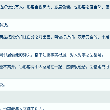
边好像没有人。形容自视高大；态度傲慢。也形容态度自然、镇
解决。
商品按原价扣除百分之几出售；叫做打折扣。表示完全的、十足
疑邻居偷他的斧头。指不注重事实根据，对人对事胡乱猜疑。
也不离开。①形容两个人总是在一起；感情很融洽。②指距离很
说。
。形容老年人充满了活力。