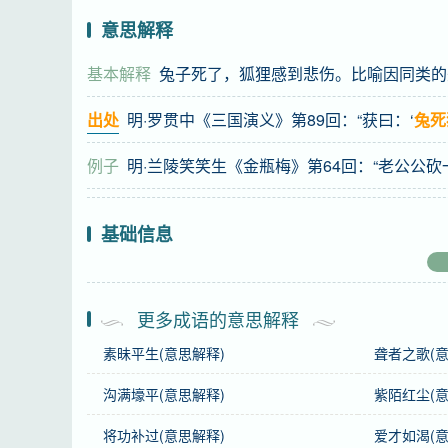
意思解释
基本解释
兔子死了，狐狸感到悲伤。比喻因同类的
出处
明·罗贯中《三国演义》第89回：“获曰：‘
兔死
例子
明·兰陵笑笑生《金瓶梅》第64回：“老公公
基础信息
拼音
tù sǐ hú bēi，wù shāng qí lèi
更多成语的意思解释
注音
ㄊㄨˋ ㄙˇ ㄏㄨˊ ㄅㄟ，ㄨˋ ㄕㄤ ㄑ一ˊ ㄌㄟˋ
素昧平生(意思解释)
聋者之歌(意
感情
兔死狐悲，物伤其类
是中性词。
沟满壕平(意思解释)
紫陌红尘(意
用法
作宾语、定语；指因同类的死亡而悲伤。
将功补过(意思解释)
爱才如渴(意