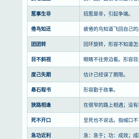
惹事生非
招惹是非，引起争端。
倦鸟知还
疲倦的鸟知道飞回自己的
团团转
回环旋转，形容不知道怎
目不斜视
眼睛不往旁边看。形容目
度己失期
估计己经误了期限。
悬石程书
形容勤于政事。
狭路相逢
在很窄的路上相遇；没有
死不开口
至死也不说话。指缄口不
急功近利
急：急于；功：成效；成