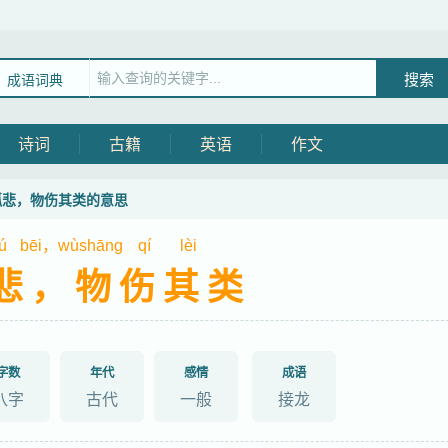
成语词典
诗词
古籍
英语
作文
狐悲，物伤其类的意思
ú
bēi，wù
shāng
qí
lèi
悲，物伤其类
字数
年代
感情
成语
八字
古代
一般
接龙