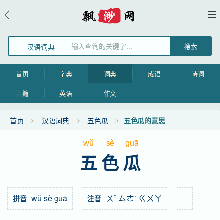
汉语词典
首页
字典
词典
成语
诗词
古籍
英语
作文
首页
汉语词典
五色瓜
五色瓜的意思
wǔ
sè
guā
五色瓜
wǔ sè guā
ㄨˇ ㄙㄜˋ ㄍㄨㄚ
拼音
注音