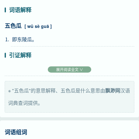
词语解释
五色瓜
[ wǔ sè guā ]
⒈ 即东陵瓜。
引证解释
⒈ 即东陵瓜。 汉 初有 召(邵)平，本 秦 东陵侯，秦 亡，为
展开阅读全文 ∨
民，种瓜于 长安 城东，故称。 南朝 梁 任昉 《述异记》
卷下：“吴 桓王 时， 会稽 生五色瓜。五色瓜，一本作“东
※ "五色瓜"的意思解释、五色瓜是什么意思由
飘渺网
汉语
陵瓜”。
词典查词提供。
吴 中有五色瓜，岁时充贡献。”
引
唐 王维 《送孙秀才》诗：“玉枕双文簟，金盘五色
词语组词
瓜。”