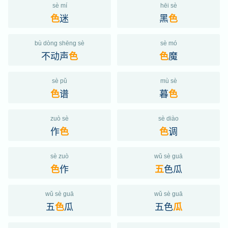
sè mí
hēi sè
迷
黑
色
色
bù dòng shēng sè
sè mó
不动声
魔
色
色
sè pǔ
mù sè
谱
暮
色
色
zuò sè
sè diào
作
调
色
色
sè zuò
wǔ sè guā
作
色瓜
色
五
wǔ sè guā
wǔ sè guā
五
瓜
五色
色
瓜