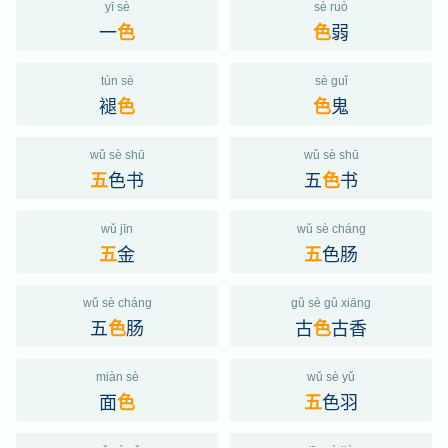
yī sè
sè ruò
一
弱
色
色
tùn sè
sè guǐ
褪
鬼
色
色
wǔ sè shū
wǔ sè shū
色书
五
书
五
色
wǔ jīn
wǔ sè cháng
金
色肠
五
五
wǔ sè cháng
gǔ sè gǔ xiāng
五
肠
古
古香
色
色
miàn sè
wǔ sè yǔ
面
色羽
色
五