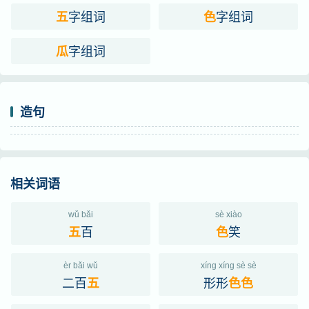
字组词
字组词
赵殿成 注：“阮籍 诗：‘昔闻东陵瓜，近在青门外。连
五
色
畛距阡陌，子母相鉤带。五色曜朝日，嘉宾四面
字组词
瓜
会。’”
明 张煌言 《怀古》诗：“借问五色瓜，何如三秀芝。”
造句
分字解释
wǔ
sè
guā
五
色
瓜
相关词语
wǔ bǎi
sè xiào
百
笑
五
色
èr bǎi wǔ
xíng xíng sè sè
二百
形形
五
色
色