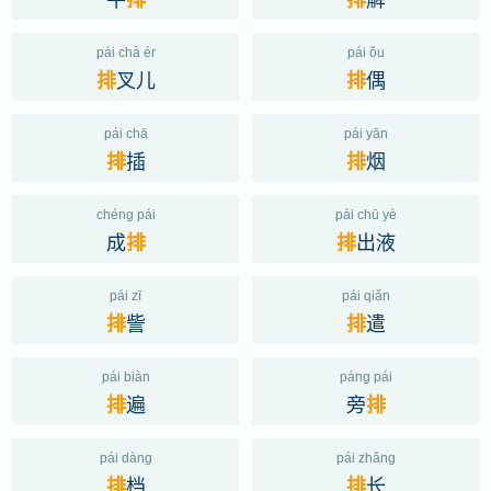
pái chà ér
pái ǒu
叉儿
偶
排
排
pái chā
pái yān
插
烟
排
排
chéng pái
pái chū yè
成
出液
排
排
pái zī
pái qiǎn
訾
遣
排
排
pái biàn
páng pái
遍
旁
排
排
pái dàng
pái zhǎng
档
长
排
排