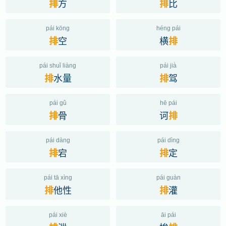
方
比
排
排
pái kōng
héng pái
空
横
排
排
pái shuǐ liàng
pái jià
水量
驾
排
排
pái gǔ
hē pái
骨
诃
排
排
pái dàng
pái dìng
宕
定
排
排
pái tā xìng
pái guàn
他性
灌
排
排
pái xiè
āi pái