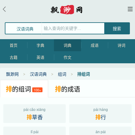
汉语词典
首页
字典
词典
成语
诗词
古籍
英语
作文
飘渺网
汉语词典
组词
排组词
排
的组词
排
的成语
100+
pái cǎo xiāng
pái háng
草香
行
排
排
lǐ pái
ān pái