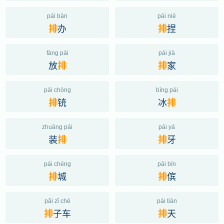
pái bàn
pái niē
办
捏
排
排
fàng pái
pái jiā
放
家
排
排
pái chòng
bīng pái
铳
冰
排
排
zhuāng pái
pái yá
装
牙
排
排
pái chéng
pái bīn
城
傧
排
排
pǎi zǐ chē
pái tiān
子车
天
排
排