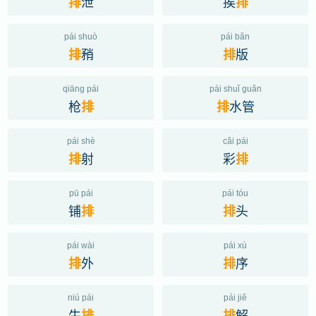
泄
挨
排
排
pái shuò
pái bǎn
矟
版
排
排
qiāng pái
pái shuǐ guǎn
枪
水管
排
排
pái shè
cǎi pái
射
彩
排
排
pū pái
pái tóu
铺
头
排
排
pái wài
pái xù
外
序
排
排
niú pái
pái jiě
牛
解
排
排