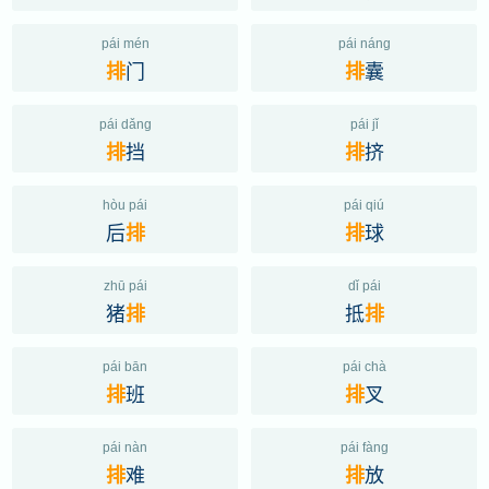
pái mén
pái náng
门
囊
排
排
pái dǎng
pái jǐ
挡
挤
排
排
hòu pái
pái qiú
后
球
排
排
zhū pái
dǐ pái
猪
抵
排
排
pái bān
pái chà
班
叉
排
排
pái nàn
pái fàng
难
放
排
排