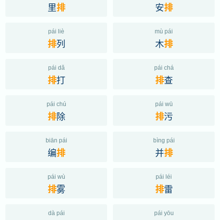
里
安
排
排
pái liè
mù pái
列
木
排
排
pái dǎ
pái chá
打
查
排
排
pái chú
pái wū
除
污
排
排
biān pái
bìng pái
编
并
排
排
pái wù
pái léi
雾
雷
排
排
dà pái
pái yōu